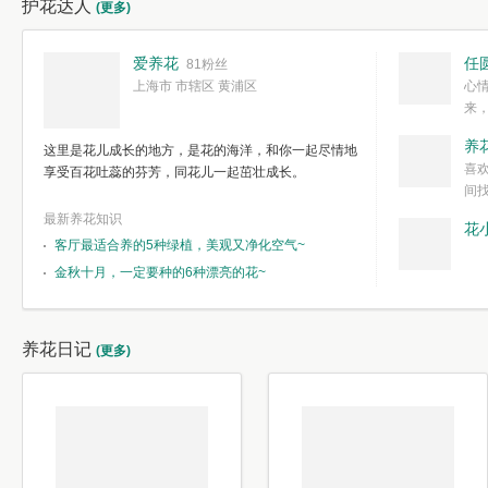
护花达人
(更多)
爱养花
任
81粉丝
上海市 市辖区 黄浦区
心
来
度。种一株简
养
这里是花儿成长的地方，是花的海洋，和你一起尽情地
简单愉快的心
喜
享受百花吐蕊的芬芳，同花儿一起茁壮成长。
我们自己复杂
间
最新养花知识
花
客厅最适合养的5种绿植，美观又净化空气~
金秋十月，一定要种的6种漂亮的花~
养花日记
(更多)