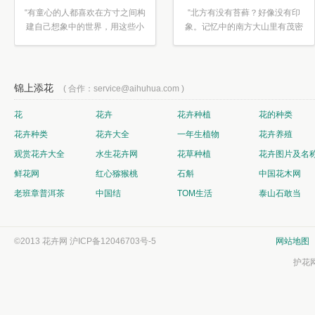
“有童心的人都喜欢在方寸之间构
“北方有没有苔藓？好像没有印
建自己想象中的世界，用这些小
象。记忆中的南方大山里有茂密
素材...”
的蕨类...”
锦上添花
( 合作：service@aihuhua.com )
花
花卉
花卉种植
花的种类
花卉种类
花卉大全
一年生植物
花卉养殖
观赏花卉大全
水生花卉网
花草种植
花卉图片及名
鲜花网
红心猕猴桃
石斛
中国花木网
老班章普洱茶
中国结
TOM生活
泰山石敢当
©2013 花卉网
沪ICP备12046703号-5
网站地图
护花网