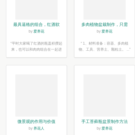
最具逼格的组合，红酒软
多肉植物盆栽制作，只需
木塞diy多肉植物盆栽
简单6步
by
爱养花
by
爱养花
“平时大家喝了红酒的瓶盖积攒起
“ 1、材料准备：容器、多肉植
来，也可以和肉肉组合在一起进
物、工具、营养土、颗粒土。 ...”
行废...”
微景观的作用与价值
手工苔藓瓶盆景制作方法
by
养花人
by
爱养花