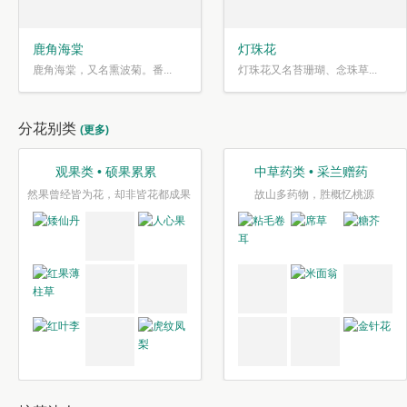
鹿角海棠
灯珠花
鹿角海棠，又名熏波菊。番...
灯珠花又名苔珊瑚、念珠草...
分花别类
(更多)
观果类 • 硕果累累
中草药类 • 采兰赠药
然果曾经皆为花，却非皆花都成果
故山多药物，胜概忆桃源