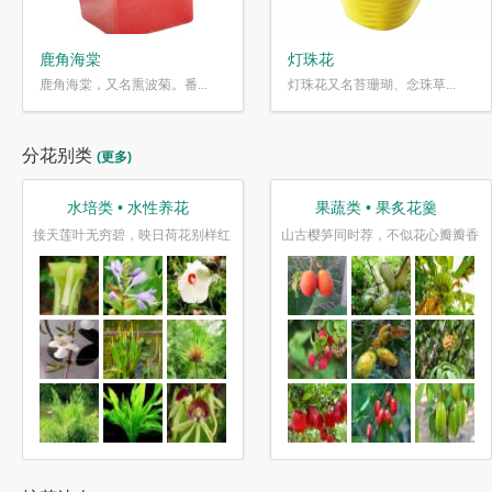
鹿角海棠
灯珠花
鹿角海棠，又名熏波菊。番...
灯珠花又名苔珊瑚、念珠草...
分花别类
(更多)
水培类 • 水性养花
果蔬类 • 果炙花羹
接天莲叶无穷碧，映日荷花别样红
山古樱笋同时荐，不似花心瓣瓣香