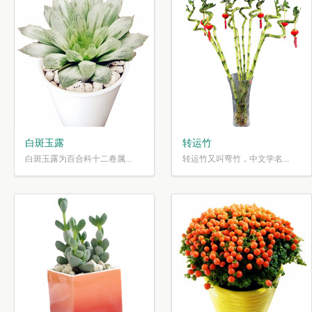
白斑玉露
转运竹
白斑玉露为百合科十二卷属...
转运竹又叫弯竹，中文学名...