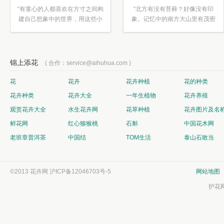
“有童心的人都喜欢在方寸之间构
“北方有没有苔藓？好像没有印
建自己想象中的世界，用这些小
象。记忆中的南方大山里有茂密
素材...”
的蕨类...”
锦上添花
( 合作：service@aihuhua.com )
花
花卉
花卉种植
花的种类
花卉种类
花卉大全
一年生植物
花卉养殖
观赏花卉大全
水生花卉网
花草种植
花卉图片及名
鲜花网
红心猕猴桃
石斛
中国花木网
老班章普洱茶
中国结
TOM生活
泰山石敢当
©2013 花卉网
沪ICP备12046703号-5
网站地图
护花网