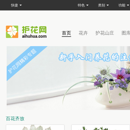
快捷
特色
类别
功能
首页
花卉
护花山庄
图
百花齐放