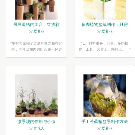
最具逼格的组合，红酒软
多肉植物盆栽制作，只需
木塞diy多肉植物盆栽
简单6步
by
爱养花
by
爱养花
“平时大家喝了红酒的瓶盖积攒起
“ 1、材料准备：容器、多肉植
来，也可以和肉肉组合在一起进
物、工具、营养土、颗粒土。 ...”
行废...”
微景观的作用与价值
手工苔藓瓶盆景制作方法
by
养花人
by
爱养花