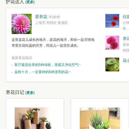
护花达人
(更多)
爱养花
任
81粉丝
上海市 市辖区 黄浦区
心
来
度。种一株简
养
这里是花儿成长的地方，是花的海洋，和你一起尽情地
简单愉快的心
喜
享受百花吐蕊的芬芳，同花儿一起茁壮成长。
我们自己复杂
间
最新养花知识
花
客厅最适合养的5种绿植，美观又净化空气~
金秋十月，一定要种的6种漂亮的花~
养花日记
(更多)