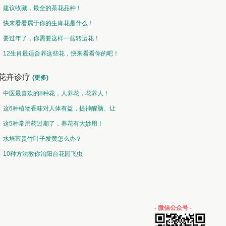
建议收藏，最全的茶花品种！
快来看看属于你的生肖花是什么！
要过年了，你需要这样一盆转运花！
12生肖最适合养这些花，快来看看你的吧！
花卉诊疗
(更多)
中医最喜欢的8种花，人养花，花养人！
这6种植物香味对人体有益，提神醒脑、让
你睡的香、身体棒。
这5种常用药过期了，养花有大妙用！
水培富贵竹叶子发黄怎么办？
10种方法教你治阳台花园飞虫
- 微信公众号 -