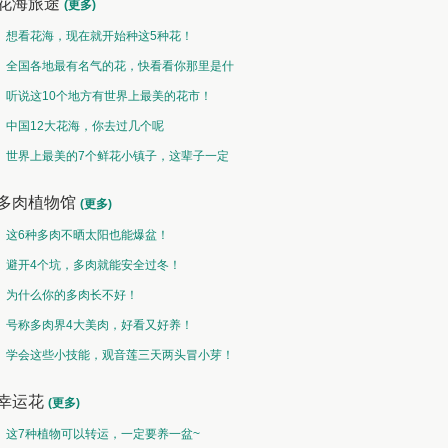
花海旅途
(更多)
想看花海，现在就开始种这5种花！
全国各地最有名气的花，快看看你那里是什
么花儿！
听说这10个地方有世界上最美的花市！
中国12大花海，你去过几个呢
世界上最美的7个鲜花小镇子，这辈子一定
要去一次！
多肉植物馆
(更多)
这6种多肉不晒太阳也能爆盆！
避开4个坑，多肉就能安全过冬！
为什么你的多肉长不好！
号称多肉界4大美肉，好看又好养！
学会这些小技能，观音莲三天两头冒小芽！
幸运花
(更多)
这7种植物可以转运，一定要养一盆~