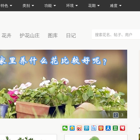
特色
类别
功能
环境
花期
难度
花卉
护花山庄
图库
日记
1
2
3