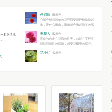
任圆圆
56粉丝
心情会随着简单的花开而变得轻松愉快起
来，没什么缘由，嘴角都会扬起微笑的弧
度。种一株简单的花，欣赏一种简单的美，拥有一种
养花人
52粉丝
你一起尽情地
简单愉快的心情，这些都不需要想得太多，其实都是
喜欢独自走在花海的世界，总能在不经意
长。
我们自己复杂了生活和心境。
间找到倾世的温馨，感受花田里的温存。
花小姐
42粉丝
气~