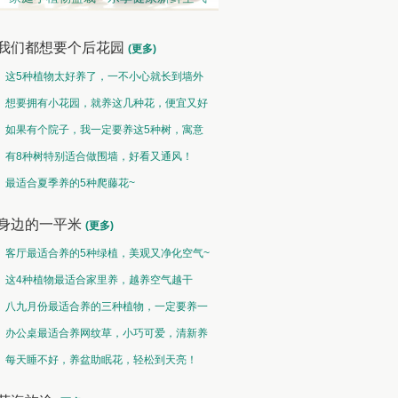
我们都想要个后花园
(更多)
这5种植物太好养了，一不小心就长到墙外
了~
想要拥有小花园，就养这几种花，便宜又好
养！
如果有个院子，我一定要养这5种树，寓意
特别好！
有8种树特别适合做围墙，好看又通风！
观果类 • 硕果累累
中草药类 • 采兰赠药
最适合夏季养的5种爬藤花~
然果曾经皆为花，却非皆花都成果
故山多药物，胜概忆桃源
身边的一平米
(更多)
客厅最适合养的5种绿植，美观又净化空气~
这4种植物最适合家里养，越养空气越干
净！
八九月份最适合养的三种植物，一定要养一
盆呀~
办公桌最适合养网纹草，小巧可爱，清新养
眼！
每天睡不好，养盆助眠花，轻松到天亮！