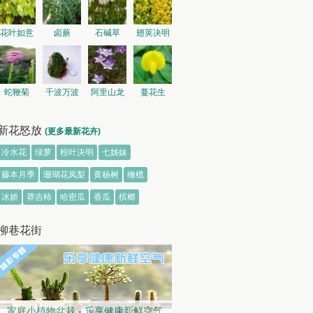
花叶如意
卤蕨
石碱草
翅荚决明
蛇鞭菊
千波万波
阿里山龙
蔓花生
胆
新花怒放
(更多最新花卉)
冷水花
绿萝
粉叶决明
七姊妹
藤本月季
珊瑚花凤梨
黄杨树
橄榄
冰娇
莽吉柿
哈密瓜
香瓜
槟榔
柳巷花街
家庭小植物盆栽 - 乐享健康新鲜空气