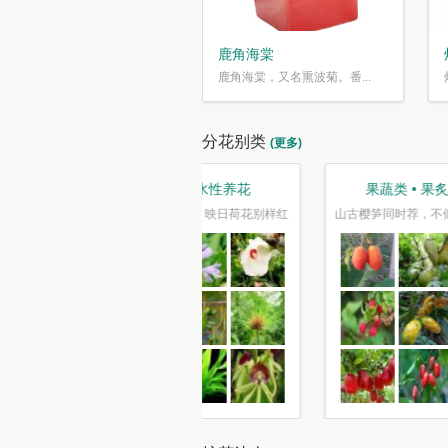
鹿角海棠
鹿角海棠，又名熏波菊。番...
分花别类
(更多)
观叶类 • 枝繁叶茂
趣味类 • 奇花异草
车坐爱枫林晚，霜叶红于二月花
水光潋滟花方好,山色空蒙枝亦奇