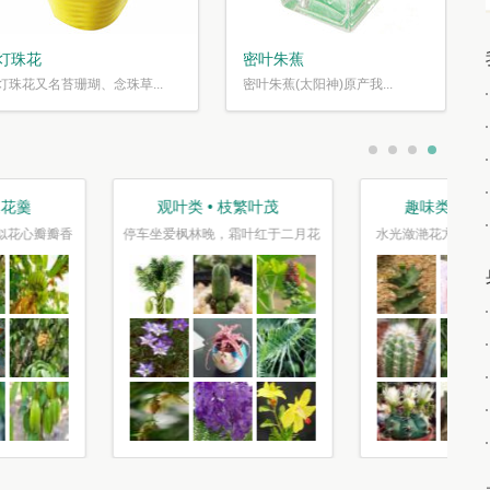
灯珠花
密叶朱蕉
灯珠花又名苔珊瑚、念珠草...
密叶朱蕉(太阳神)原产我...
盆栽类 • 花好盆圆
节庆类 • 张灯结彩
千片赤英霞灿灿，百枝绛点灯煌煌
正是今年风景美，千红万紫报春光