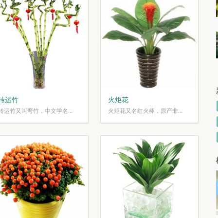
转运竹
火炬花
转运竹又叫弯竹，中文学名...
火炬花又名红火棒，原产非...