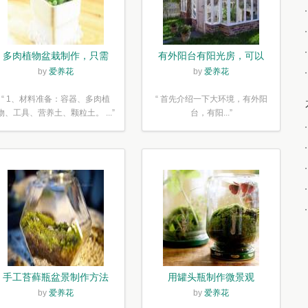
多肉植物盆栽制作，只需
有外阳台有阳光房，可以
简单6步
露养！为了肉肉，任性又
by
爱养花
by
爱养花
如何
“ 1、材料准备：容器、多肉植
“ 首先介绍一下大环境，有外阳
物、工具、营养土、颗粒土。 ...”
台，有阳...”
手工苔藓瓶盆景制作方法
用罐头瓶制作微景观
by
爱养花
by
爱养花