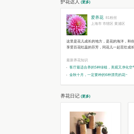
护花达人
(更多)
爱养花
81粉丝
上海市 市辖区 黄浦区
这里是花儿成长的地方，是花的海洋，和
享受百花吐蕊的芬芳，同花儿一起茁壮成
最新养花知识
客厅最适合养的5种绿植，美观又净化空
金秋十月，一定要种的6种漂亮的花~
养花日记
(更多)