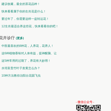
建议收藏，最全的茶花品种！
快来看看属于你的生肖花是什么！
要过年了，你需要这样一盆转运花！
12生肖最适合养这些花，快来看看你的吧！
花卉诊疗
(更多)
中医最喜欢的8种花，人养花，花养人！
这6种植物香味对人体有益，提神醒脑、让
你睡的香、身体棒。
这5种常用药过期了，养花有大妙用！
水培富贵竹叶子发黄怎么办？
10种方法教你治阳台花园飞虫
- 微信公众号 -