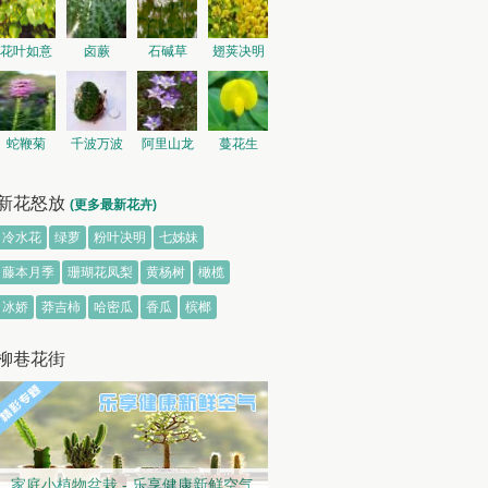
花叶如意
卤蕨
石碱草
翅荚决明
蛇鞭菊
千波万波
阿里山龙
蔓花生
胆
新花怒放
(更多最新花卉)
冷水花
绿萝
粉叶决明
七姊妹
藤本月季
珊瑚花凤梨
黄杨树
橄榄
冰娇
莽吉柿
哈密瓜
香瓜
槟榔
柳巷花街
家庭小植物盆栽 - 乐享健康新鲜空气