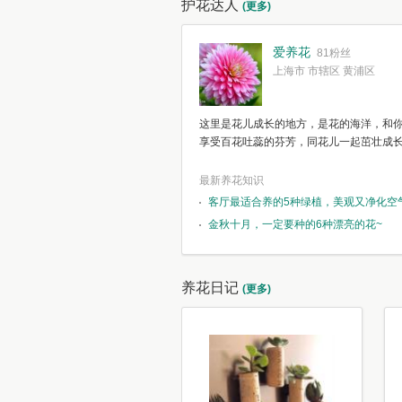
护花达人
(更多)
爱养花
81粉丝
上海市 市辖区 黄浦区
这里是花儿成长的地方，是花的海洋，和
享受百花吐蕊的芬芳，同花儿一起茁壮成
最新养花知识
客厅最适合养的5种绿植，美观又净化空
金秋十月，一定要种的6种漂亮的花~
养花日记
(更多)