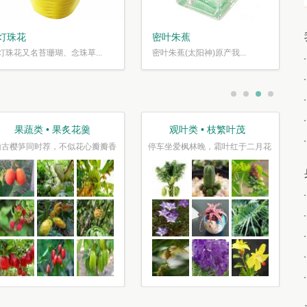
灯珠花
密叶朱蕉
灯珠花又名苔珊瑚、念珠草...
密叶朱蕉(太阳神)原产我...
• 枝繁叶茂
趣味类 • 奇花异草
盆栽类 
，霜叶红于二月花
水光潋滟花方好,山色空蒙枝亦奇
千片赤英霞灿