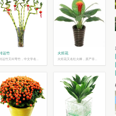
转运竹
火炬花
转运竹又叫弯竹，中文学名...
火炬花又名红火棒，原产非...