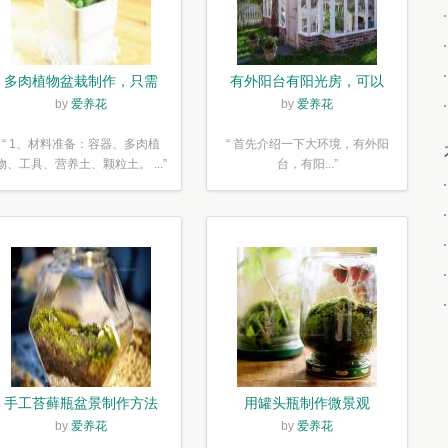
多肉植物盆栽制作，只需
有外阳台有阳光房，可以
简单6步
露养！为了肉肉，任性又
by
爱养花
by
爱养花
如何
“ 1、材料准备：容器、多肉植
“ 首先介绍一下大环境，有外阳
物、工具、营养土、颗粒土。 ...”
台，有阳...”
手工苔藓瓶盆景制作方法
用罐头瓶制作微景观
by
爱养花
by
爱养花