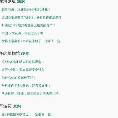
花海旅途
(更多)
想看花海，现在就开始种这5种花！
全国各地最有名气的花，快看看你那里是什
么花儿！
听说这10个地方有世界上最美的花市！
中国12大花海，你去过几个呢
世界上最美的7个鲜花小镇子，这辈子一定
要去一次！
多肉植物馆
(更多)
这6种多肉不晒太阳也能爆盆！
避开4个坑，多肉就能安全过冬！
为什么你的多肉长不好！
号称多肉界4大美肉，好看又好养！
学会这些小技能，观音莲三天两头冒小芽！
幸运花
(更多)
这7种植物可以转运，一定要养一盆~