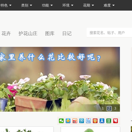
特色
类别
功能
环境
花期
难度
花卉
护花山庄
图库
日记
1
2
3