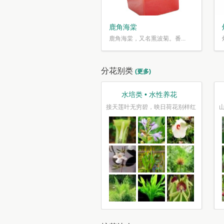
鹿角海棠
鹿角海棠，又名熏波菊。番...
分花别类
(更多)
 水性养花
果蔬类 • 果炙花羹
观叶类 
，映日荷花别样红
山古樱笋同时荐，不似花心瓣瓣香
停车坐爱枫林晚