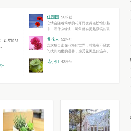
任圆圆
56粉丝
心情会随着简单的花开而变得轻松愉快起
来，没什么缘由，嘴角都会扬起微笑的弧
度。种一株简单的花，欣赏一种简单的美，拥有一种
养花人
52粉丝
你一起尽情地
简单愉快的心情，这些都不需要想得太多，其实都是
喜欢独自走在花海的世界，总能在不经意
长。
我们自己复杂了生活和心境。
间找到倾世的温馨，感受花田里的温存。
花小姐
42粉丝
气~