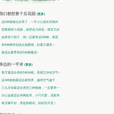
我们都想要个后花园
(更多)
这5种植物太好养了，一不小心就长到墙外
了~
想要拥有小花园，就养这几种花，便宜又好
养！
如果有个院子，我一定要养这5种树，寓意
特别好！
有8种树特别适合做围墙，好看又通风！
• 花好盆圆
节庆类 • 张灯结彩
观果类 
最适合夏季养的5种爬藤花~
灿，百枝绛点灯煌煌
正是今年风景美，千红万紫报春光
然果曾经皆为
身边的一平米
(更多)
客厅最适合养的5种绿植，美观又净化空气~
这4种植物最适合家里养，越养空气越干
净！
八九月份最适合养的三种植物，一定要养一
盆呀~
办公桌最适合养网纹草，小巧可爱，清新养
眼！
每天睡不好，养盆助眠花，轻松到天亮！