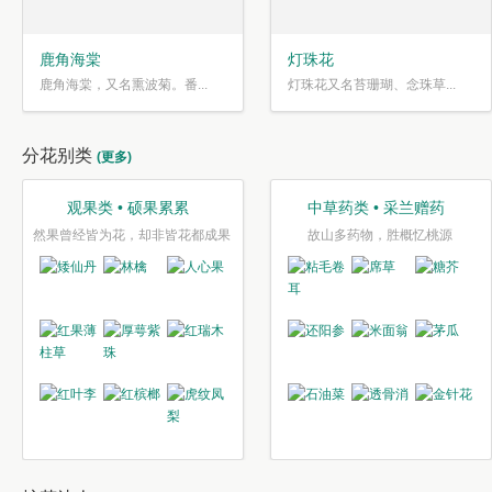
鹿角海棠
灯珠花
鹿角海棠，又名熏波菊。番...
灯珠花又名苔珊瑚、念珠草...
分花别类
(更多)
观果类 • 硕果累累
中草药类 • 采兰赠药
然果曾经皆为花，却非皆花都成果
故山多药物，胜概忆桃源