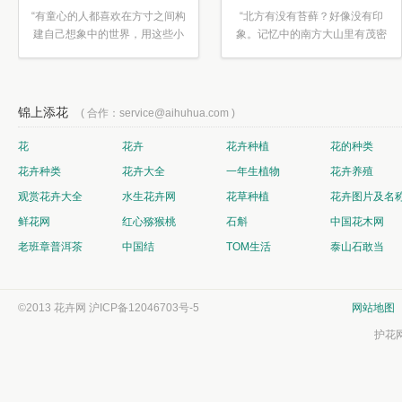
“有童心的人都喜欢在方寸之间构
“北方有没有苔藓？好像没有印
建自己想象中的世界，用这些小
象。记忆中的南方大山里有茂密
素材...”
的蕨类...”
锦上添花
( 合作：service@aihuhua.com )
花
花卉
花卉种植
花的种类
花卉种类
花卉大全
一年生植物
花卉养殖
观赏花卉大全
水生花卉网
花草种植
花卉图片及名
鲜花网
红心猕猴桃
石斛
中国花木网
老班章普洱茶
中国结
TOM生活
泰山石敢当
©2013 花卉网
沪ICP备12046703号-5
网站地图
护花网