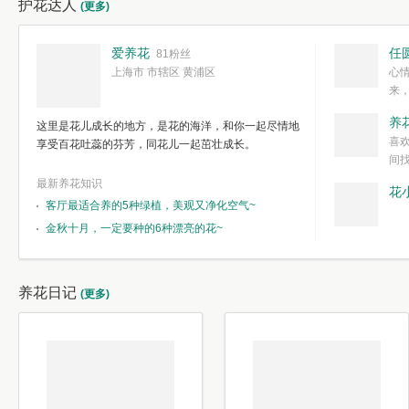
护花达人
(更多)
爱养花
任
81粉丝
上海市 市辖区 黄浦区
心
来
度。种一株简
养
这里是花儿成长的地方，是花的海洋，和你一起尽情地
简单愉快的心
喜
享受百花吐蕊的芬芳，同花儿一起茁壮成长。
我们自己复杂
间
最新养花知识
花
客厅最适合养的5种绿植，美观又净化空气~
金秋十月，一定要种的6种漂亮的花~
养花日记
(更多)