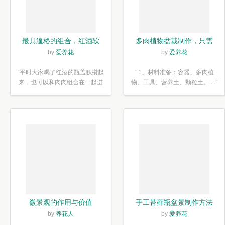
最具逼格的组合，红酒软
多肉植物盆栽制作，只需
木塞diy多肉植物盆栽
简单6步
by
爱养花
by
爱养花
“平时大家喝了红酒的瓶盖积攒起
“ 1、材料准备：容器、多肉植
来，也可以和肉肉组合在一起进
物、工具、营养土、颗粒土。 ...”
行废...”
微景观的作用与价值
手工苔藓瓶盆景制作方法
by
养花人
by
爱养花