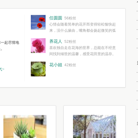
任圆圆
56粉丝
心情会随着简单的花开而变得轻松愉快起
来，没什么缘由，嘴角都会扬起微笑的弧
度。种一株简单的花，欣赏一种简单的美，拥有一种
养花人
52粉丝
你一起尽情地
简单愉快的心情，这些都不需要想得太多，其实都是
喜欢独自走在花海的世界，总能在不经意
长。
我们自己复杂了生活和心境。
间找到倾世的温馨，感受花田里的温存。
花小姐
42粉丝
气~