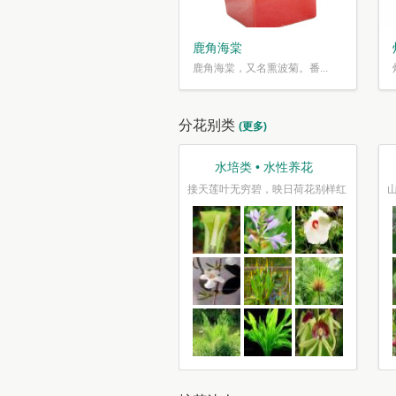
鹿角海棠
鹿角海棠，又名熏波菊。番...
分花别类
(更多)
观叶类 • 枝繁叶茂
趣味类 • 奇花异草
车坐爱枫林晚，霜叶红于二月花
水光潋滟花方好,山色空蒙枝亦奇