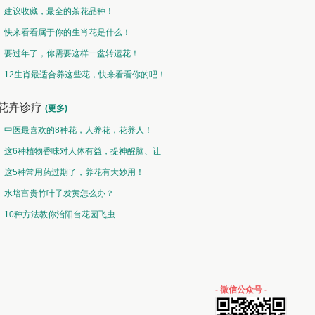
建议收藏，最全的茶花品种！
快来看看属于你的生肖花是什么！
要过年了，你需要这样一盆转运花！
12生肖最适合养这些花，快来看看你的吧！
花卉诊疗
(更多)
中医最喜欢的8种花，人养花，花养人！
这6种植物香味对人体有益，提神醒脑、让
你睡的香、身体棒。
这5种常用药过期了，养花有大妙用！
水培富贵竹叶子发黄怎么办？
10种方法教你治阳台花园飞虫
- 微信公众号 -