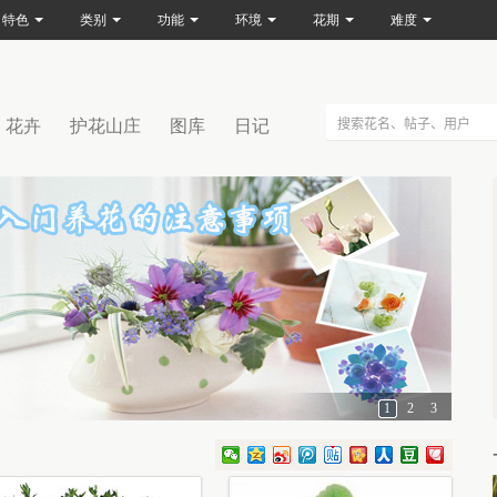
特色
类别
功能
环境
花期
难度
花卉
护花山庄
图库
日记
1
2
3