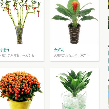
转运竹
火炬花
转运竹又叫弯竹，中文学名...
火炬花又名红火棒，原产非...