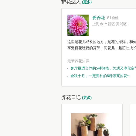
护花达人
(更多)
爱养花
81粉丝
上海市 市辖区 黄浦区
这里是花儿成长的地方，是花的海洋，和
享受百花吐蕊的芬芳，同花儿一起茁壮成
最新养花知识
客厅最适合养的5种绿植，美观又净化空
金秋十月，一定要种的6种漂亮的花~
养花日记
(更多)