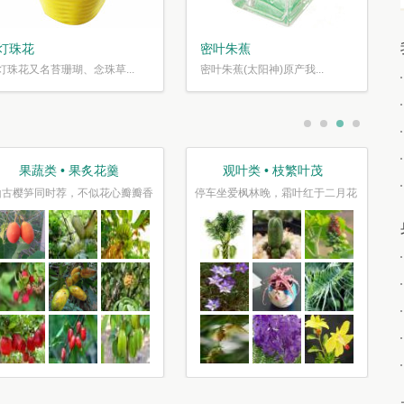
灯珠花
密叶朱蕉
灯珠花又名苔珊瑚、念珠草...
密叶朱蕉(太阳神)原产我...
盆栽类 • 花好盆圆
节庆类 • 张灯结彩
千片赤英霞灿灿，百枝绛点灯煌煌
正是今年风景美，千红万紫报春光