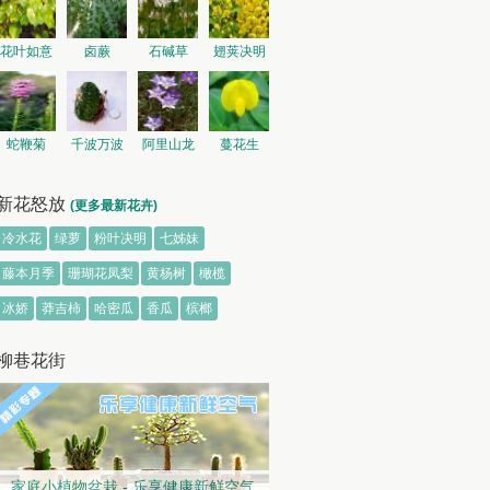
花叶如意
卤蕨
石碱草
翅荚决明
蛇鞭菊
千波万波
阿里山龙
蔓花生
胆
新花怒放
(更多最新花卉)
冷水花
绿萝
粉叶决明
七姊妹
藤本月季
珊瑚花凤梨
黄杨树
橄榄
冰娇
莽吉柿
哈密瓜
香瓜
槟榔
柳巷花街
家庭小植物盆栽 - 乐享健康新鲜空气