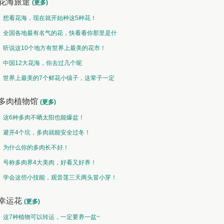
花海旅途
(更多)
想看花海，现在就开始种这5种花！
全国各地最有名气的花，快看看你那里是什
么花儿！
听说这10个地方有世界上最美的花市！
中国12大花海，你去过几个呢
世界上最美的7个鲜花小镇子，这辈子一定
要去一次！
多肉植物馆
(更多)
这6种多肉不晒太阳也能爆盆！
避开4个坑，多肉就能安全过冬！
为什么你的多肉长不好！
号称多肉界4大美肉，好看又好养！
学会这些小技能，观音莲三天两头冒小芽！
幸运花
(更多)
这7种植物可以转运，一定要养一盆~