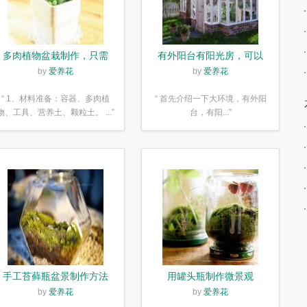
多肉植物盆栽制作，只需
有外阳台有阳光房，可以
简单6步
露养！为了肉肉，任性又
by
爱养花
by
爱养花
如何
“ 1、材料准备：容器、多肉植
“ 首先介绍一下大环境，有外阳
物、工具、营养土、颗粒土。 ...”
台，有阳...”
手工苔藓瓶盆景制作方法
用罐头瓶制作微景观
by
爱养花
by
爱养花