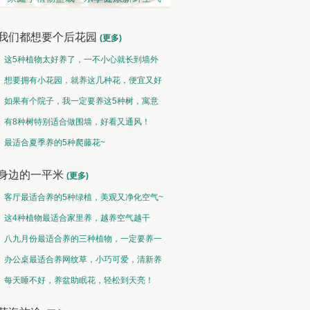
我们都想要个后花园
(更多)
这5种植物太好养了，一不小心就长到墙外
了~
想要拥有小花园，就养这几种花，便宜又好
养！
如果有个院子，我一定要养这5种树，寓意
特别好！
有8种树特别适合做围墙，好看又通风！
观果类 • 硕果累累
中草药类 • 采兰赠药
最适合夏季养的5种爬藤花~
然果曾经皆为花，却非皆花都成果
故山多药物，胜概忆桃源
身边的一平米
(更多)
客厅最适合养的5种绿植，美观又净化空气~
这4种植物最适合家里养，越养空气越干
净！
八九月份最适合养的三种植物，一定要养一
盆呀~
办公桌最适合养网纹草，小巧可爱，清新养
眼！
每天睡不好，养盆助眠花，轻松到天亮！