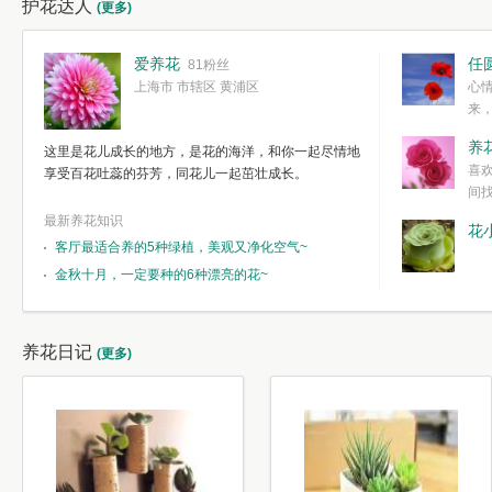
护花达人
(更多)
爱养花
任
81粉丝
上海市 市辖区 黄浦区
心
来
度。种一株简
养
这里是花儿成长的地方，是花的海洋，和你一起尽情地
简单愉快的心
喜
享受百花吐蕊的芬芳，同花儿一起茁壮成长。
我们自己复杂
间
最新养花知识
花
客厅最适合养的5种绿植，美观又净化空气~
金秋十月，一定要种的6种漂亮的花~
养花日记
(更多)