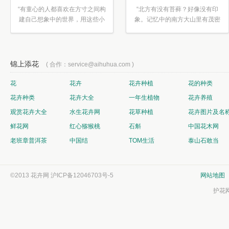
“有童心的人都喜欢在方寸之间构
“北方有没有苔藓？好像没有印
建自己想象中的世界，用这些小
象。记忆中的南方大山里有茂密
素材...”
的蕨类...”
锦上添花
( 合作：service@aihuhua.com )
花
花卉
花卉种植
花的种类
花卉种类
花卉大全
一年生植物
花卉养殖
观赏花卉大全
水生花卉网
花草种植
花卉图片及名
鲜花网
红心猕猴桃
石斛
中国花木网
老班章普洱茶
中国结
TOM生活
泰山石敢当
©2013 花卉网
沪ICP备12046703号-5
网站地图
护花网