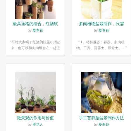
最具逼格的组合，红酒软
多肉植物盆栽制作，只需
木塞diy多肉植物盆栽
简单6步
by
爱养花
by
爱养花
“平时大家喝了红酒的瓶盖积攒起
“ 1、材料准备：容器、多肉植
来，也可以和肉肉组合在一起进
物、工具、营养土、颗粒土。 ...”
行废...”
微景观的作用与价值
手工苔藓瓶盆景制作方法
by
养花人
by
爱养花