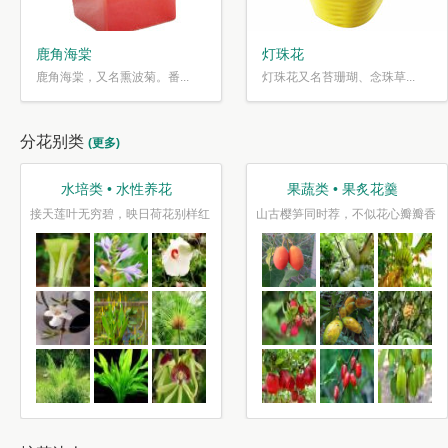
鹿角海棠
灯珠花
鹿角海棠，又名熏波菊。番...
灯珠花又名苔珊瑚、念珠草...
分花别类
(更多)
观叶类 • 枝繁叶茂
趣味类 • 奇花异草
爱枫林晚，霜叶红于二月花
水光潋滟花方好,山色空蒙枝亦奇
千片