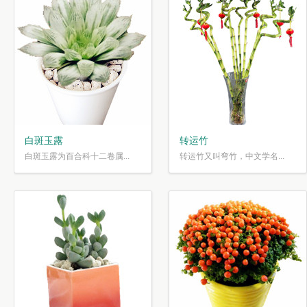
白斑玉露
转运竹
白斑玉露为百合科十二卷属...
转运竹又叫弯竹，中文学名...