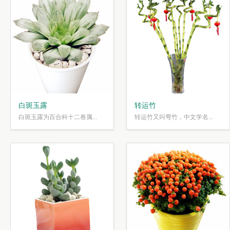
白斑玉露
转运竹
白斑玉露为百合科十二卷属...
转运竹又叫弯竹，中文学名...