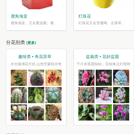
鹿角海棠
灯珠花
鹿角海棠，又名熏波菊。番...
灯珠花又名苔珊瑚、念珠草...
分花别类
(更多)
趣味类 • 奇花异草
盆栽类 • 花好盆圆
水光潋滟花方好,山色空蒙枝亦奇
千片赤英霞灿灿，百枝绛点灯煌煌