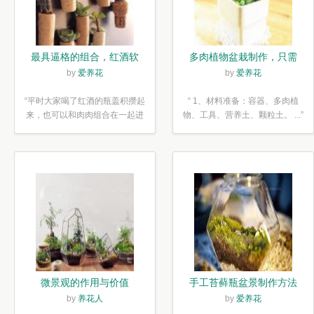
最具逼格的组合，红酒软
多肉植物盆栽制作，只需
木塞diy多肉植物盆栽
简单6步
by
爱养花
by
爱养花
“平时大家喝了红酒的瓶盖积攒起
“ 1、材料准备：容器、多肉植
来，也可以和肉肉组合在一起进
物、工具、营养土、颗粒土。 ...”
行废...”
微景观的作用与价值
手工苔藓瓶盆景制作方法
by
养花人
by
爱养花