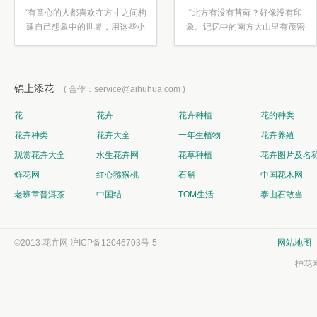
“有童心的人都喜欢在方寸之间构
“北方有没有苔藓？好像没有印
建自己想象中的世界，用这些小
象。记忆中的南方大山里有茂密
素材...”
的蕨类...”
锦上添花
( 合作：service@aihuhua.com )
花
花卉
花卉种植
花的种类
花卉种类
花卉大全
一年生植物
花卉养殖
观赏花卉大全
水生花卉网
花草种植
花卉图片及名
鲜花网
红心猕猴桃
石斛
中国花木网
老班章普洱茶
中国结
TOM生活
泰山石敢当
©2013 花卉网
沪ICP备12046703号-5
网站地图
护花网