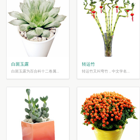
白斑玉露
转运竹
白斑玉露为百合科十二卷属...
转运竹又叫弯竹，中文学名...