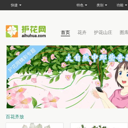
快捷
特色
类别
功能
首页
花卉
护花山庄
图
百花齐放