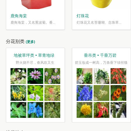
鹿角海棠
灯珠花
鹿角海棠，又名熏波菊。番...
灯珠花又名苔珊瑚、念珠草...
分花别类
(更多)
地被草坪类 • 草青地绿
垂吊类 • 千垂万碧
野火烧不尽，春风吹又生
碧玉妆成一树高，万条垂下绿丝绦