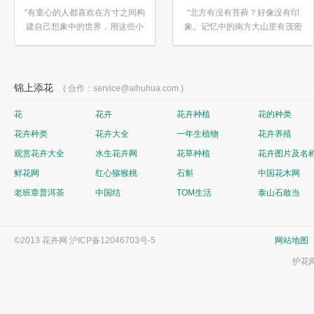
“有童心的人都喜欢在方寸之间构
“北方有没有苔藓？好像没有印
建自己想象中的世界，用这些小
象。记忆中的南方大山里有茂密
素材...”
的蕨类...”
锦上添花
( 合作：service@aihuhua.com )
花
花卉
花卉种植
花的种类
花卉种类
花卉大全
一年生植物
花卉养殖
观赏花卉大全
水生花卉网
花草种植
花卉图片及名
鲜花网
红心猕猴桃
石斛
中国花木网
老班章普洱茶
中国结
TOM生活
泰山石敢当
©2013 花卉网
沪ICP备12046703号-5
网站地图
护花网