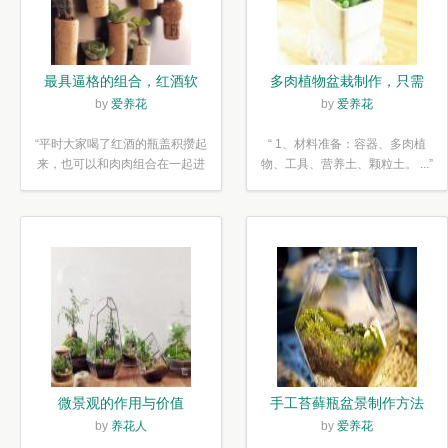
最具逼格的组合，红酒软
多肉植物盆栽制作，只需
木塞diy多肉植物盆栽
简单6步
by
爱养花
by
爱养花
“平时大家喝了红酒的瓶盖积攒起
“ 1、材料准备：容器、多肉植
来，也可以和肉肉组合在一起进
物、工具、营养土、颗粒土。 ...”
行废...”
微景观的作用与价值
手工苔藓瓶盆景制作方法
by
养花人
by
爱养花