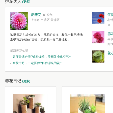
护花达人
(更多)
爱养花
任
81粉丝
上海市 市辖区 黄浦区
心
来
度。种一株简
养
这里是花儿成长的地方，是花的海洋，和你一起尽情地
简单愉快的心
喜
享受百花吐蕊的芬芳，同花儿一起茁壮成长。
我们自己复杂
间
最新养花知识
花
客厅最适合养的5种绿植，美观又净化空气~
金秋十月，一定要种的6种漂亮的花~
养花日记
(更多)