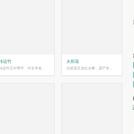
转运竹
火炬花
转运竹又叫弯竹，中文学名...
火炬花又名红火棒，原产非...