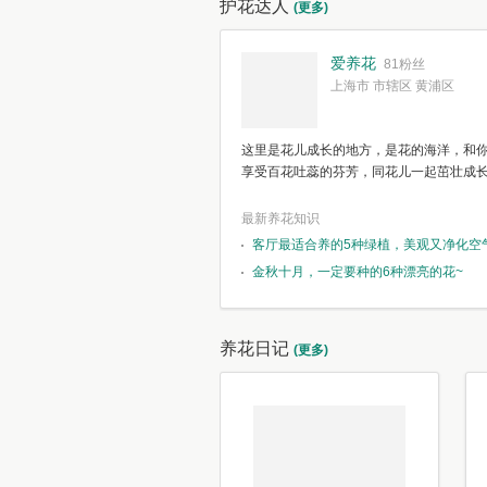
护花达人
(更多)
爱养花
81粉丝
上海市 市辖区 黄浦区
这里是花儿成长的地方，是花的海洋，和
享受百花吐蕊的芬芳，同花儿一起茁壮成
最新养花知识
客厅最适合养的5种绿植，美观又净化空
金秋十月，一定要种的6种漂亮的花~
养花日记
(更多)