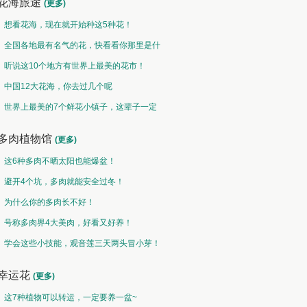
花海旅途
(更多)
想看花海，现在就开始种这5种花！
全国各地最有名气的花，快看看你那里是什
么花儿！
听说这10个地方有世界上最美的花市！
中国12大花海，你去过几个呢
世界上最美的7个鲜花小镇子，这辈子一定
要去一次！
多肉植物馆
(更多)
这6种多肉不晒太阳也能爆盆！
避开4个坑，多肉就能安全过冬！
为什么你的多肉长不好！
号称多肉界4大美肉，好看又好养！
学会这些小技能，观音莲三天两头冒小芽！
幸运花
(更多)
这7种植物可以转运，一定要养一盆~