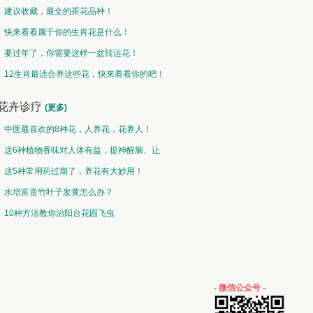
建议收藏，最全的茶花品种！
快来看看属于你的生肖花是什么！
要过年了，你需要这样一盆转运花！
12生肖最适合养这些花，快来看看你的吧！
花卉诊疗
(更多)
中医最喜欢的8种花，人养花，花养人！
这6种植物香味对人体有益，提神醒脑、让
你睡的香、身体棒。
这5种常用药过期了，养花有大妙用！
水培富贵竹叶子发黄怎么办？
10种方法教你治阳台花园飞虫
- 微信公众号 -