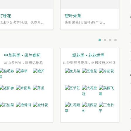
灯珠花
密叶朱蕉
灯珠花又名苔珊瑚、念珠草...
密叶朱蕉(太阳神)原产我...
中草药类 • 采兰赠药
观花类 • 花花世界
故山多药物，胜概忆桃源
山花照坞复烧溪，树树枝枝尽可迷