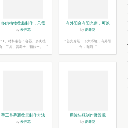
多肉植物盆栽制作，只需
有外阳台有阳光房，可以
简单6步
露养！为了肉肉，任性又
by
爱养花
by
爱养花
如何
“ 1、材料准备：容器、多肉植
“ 首先介绍一下大环境，有外阳
物、工具、营养土、颗粒土。 ...”
台，有阳...”
手工苔藓瓶盆景制作方法
用罐头瓶制作微景观
by
爱养花
by
爱养花