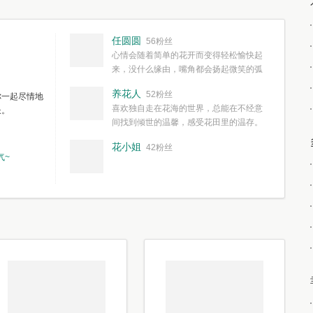
任圆圆
56粉丝
心情会随着简单的花开而变得轻松愉快起
来，没什么缘由，嘴角都会扬起微笑的弧
度。种一株简单的花，欣赏一种简单的美，拥有一种
养花人
52粉丝
你一起尽情地
简单愉快的心情，这些都不需要想得太多，其实都是
喜欢独自走在花海的世界，总能在不经意
长。
我们自己复杂了生活和心境。
间找到倾世的温馨，感受花田里的温存。
花小姐
42粉丝
气~