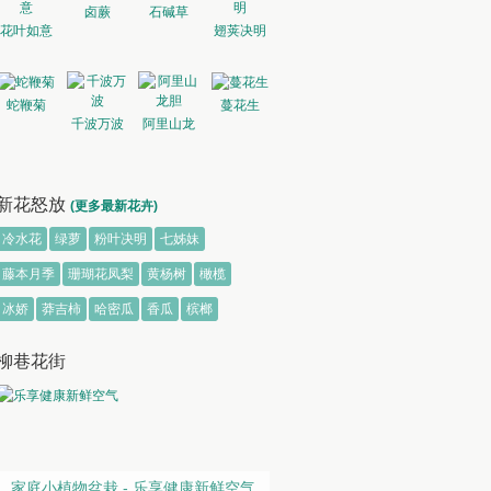
卤蕨
石碱草
花叶如意
翅荚决明
蛇鞭菊
蔓花生
千波万波
阿里山龙
胆
新花怒放
(更多最新花卉)
冷水花
绿萝
粉叶决明
七姊妹
藤本月季
珊瑚花凤梨
黄杨树
橄榄
冰娇
莽吉柿
哈密瓜
香瓜
槟榔
柳巷花街
家庭小植物盆栽 - 乐享健康新鲜空气