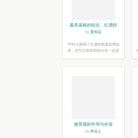
最具逼格的组合，红酒软
木塞diy多肉植物盆栽
by
爱养花
“平时大家喝了红酒的瓶盖积攒起
来，也可以和肉肉组合在一起进
行废...”
微景观的作用与价值
by
养花人