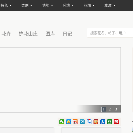
特色
类别
功能
环境
花期
难度
花卉
护花山庄
图库
日记
1
2
3