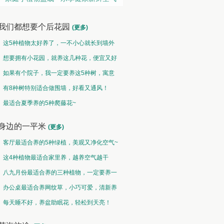
我们都想要个后花园
(更多)
这5种植物太好养了，一不小心就长到墙外
了~
想要拥有小花园，就养这几种花，便宜又好
养！
如果有个院子，我一定要养这5种树，寓意
特别好！
有8种树特别适合做围墙，好看又通风！
地被草坪类 • 草青地绿
垂吊类 • 千垂万碧
最适合夏季养的5种爬藤花~
野火烧不尽，春风吹又生
碧玉妆成一树高，万条垂下绿丝绦
身边的一平米
(更多)
客厅最适合养的5种绿植，美观又净化空气~
这4种植物最适合家里养，越养空气越干
净！
八九月份最适合养的三种植物，一定要养一
盆呀~
办公桌最适合养网纹草，小巧可爱，清新养
眼！
每天睡不好，养盆助眠花，轻松到天亮！