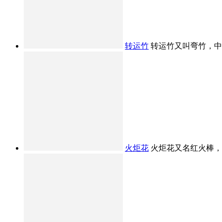
转运竹
转运竹又叫弯竹，中文
火炬花
火炬花又名红火棒，原