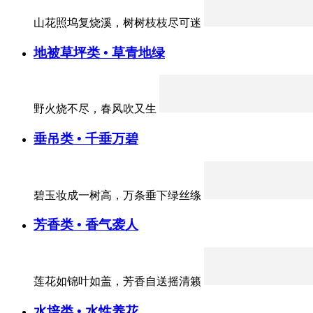
山花照坞复烧溪，树树枝枝尽可迷
地被草坪类 • 草青地绿
野火烧不尽，春风吹又生
垂吊类 • 千垂万碧
碧玉妆成一树高，万条垂下绿丝绦
芳香类 • 香气袭人
莲花如锦叶如盖，芳香自送摇清籁
水培类 • 水性养花