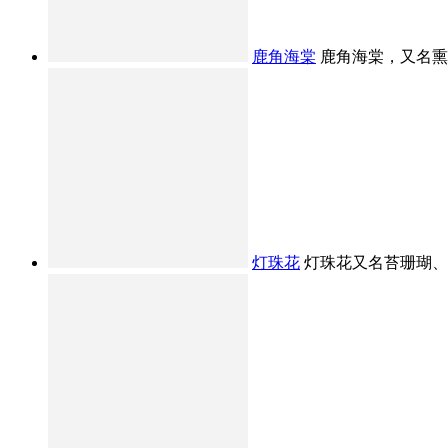
鹿角海棠
鹿角海棠，又名熏波
灯珠花
灯珠花又名苔珊瑚、念