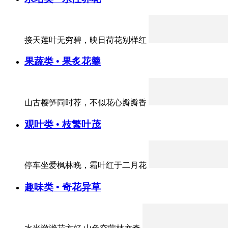
接天莲叶无穷碧，映日荷花别样红
果蔬类 • 果炙花羹
山古樱笋同时荐，不似花心瓣瓣香
观叶类 • 枝繁叶茂
停车坐爱枫林晚，霜叶红于二月花
趣味类 • 奇花异草