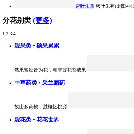
密叶朱蕉
密叶朱蕉(太阳神)原
分花别类
(更多)
1
2
3
4
观果类 • 硕果累累
然果曾经皆为花，却非皆花都成果
中草药类 • 采兰赠药
故山多药物，胜概忆桃源
观花类 • 花花世界