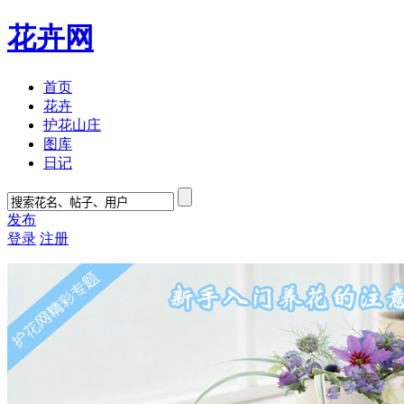
花卉网
首页
花卉
护花山庄
图库
日记
发布
登录
注册