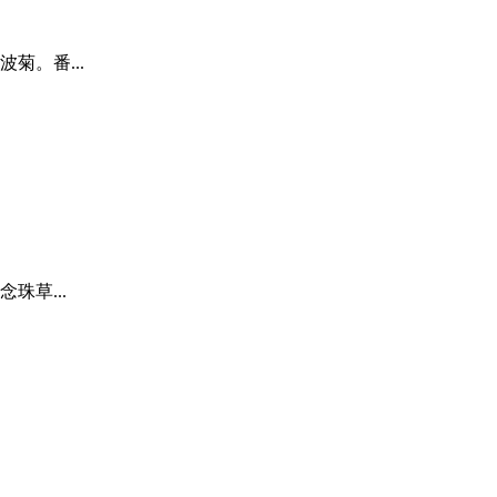
菊。番...
珠草...