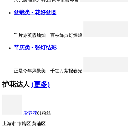
水光潋滟花方好,山色空蒙枝亦奇
盆栽类 • 花好盆圆
千片赤英霞灿灿，百枝绛点灯煌煌
节庆类 • 张灯结彩
正是今年风景美，千红万紫报春光
护花达人
(更多)
爱养花
81粉丝
上海市 市辖区 黄浦区