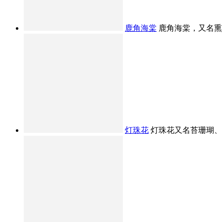
鹿角海棠
鹿角海棠，又名熏波
灯珠花
灯珠花又名苔珊瑚、念