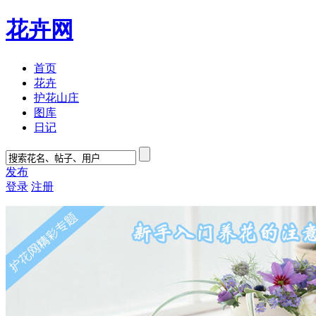
花卉网
首页
花卉
护花山庄
图库
日记
发布
登录
注册