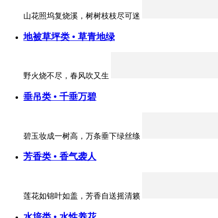
山花照坞复烧溪，树树枝枝尽可迷
地被草坪类 • 草青地绿
野火烧不尽，春风吹又生
垂吊类 • 千垂万碧
碧玉妆成一树高，万条垂下绿丝绦
芳香类 • 香气袭人
莲花如锦叶如盖，芳香自送摇清籁
水培类 • 水性养花