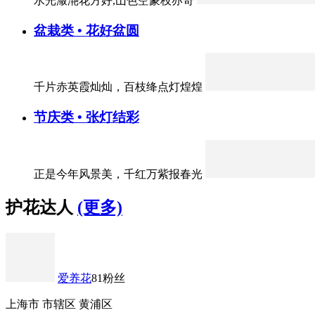
水光潋滟花方好,山色空蒙枝亦奇
盆栽类 • 花好盆圆
千片赤英霞灿灿，百枝绛点灯煌煌
节庆类 • 张灯结彩
正是今年风景美，千红万紫报春光
护花达人
(更多)
爱养花
81粉丝
上海市 市辖区 黄浦区