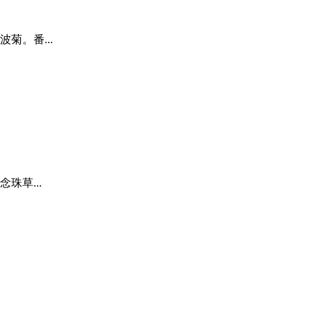
菊。番...
珠草...