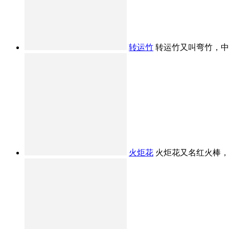
转运竹
转运竹又叫弯竹，中文
火炬花
火炬花又名红火棒，原