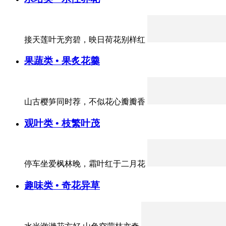
接天莲叶无穷碧，映日荷花别样红
果蔬类 • 果炙花羹
山古樱笋同时荐，不似花心瓣瓣香
观叶类 • 枝繁叶茂
停车坐爱枫林晚，霜叶红于二月花
趣味类 • 奇花异草