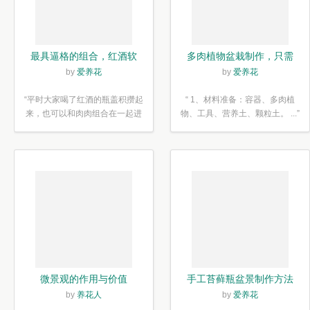
最具逼格的组合，红酒软
多肉植物盆栽制作，只需
木塞diy多肉植物盆栽
简单6步
by
爱养花
by
爱养花
“平时大家喝了红酒的瓶盖积攒起
“ 1、材料准备：容器、多肉植
来，也可以和肉肉组合在一起进
物、工具、营养土、颗粒土。 ...”
行废...”
微景观的作用与价值
手工苔藓瓶盆景制作方法
by
养花人
by
爱养花