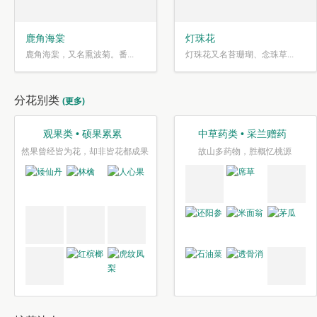
鹿角海棠
灯珠花
鹿角海棠，又名熏波菊。番...
灯珠花又名苔珊瑚、念珠草...
分花别类
(更多)
观果类 • 硕果累累
中草药类 • 采兰赠药
然果曾经皆为花，却非皆花都成果
故山多药物，胜概忆桃源