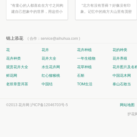
“有童心的人都喜欢在方寸之间构
“北方有没有苔藓？好像没有印
建自己想象中的世界，用这些小
象。记忆中的南方大山里有茂密
素材...”
的蕨类...”
锦上添花
( 合作：service@aihuhua.com )
花
花卉
花卉种植
花的种类
花卉种类
花卉大全
一年生植物
花卉养殖
观赏花卉大全
水生花卉网
花草种植
花卉图片及名
鲜花网
红心猕猴桃
石斛
中国花木网
老班章普洱茶
中国结
TOM生活
泰山石敢当
©2013 花卉网
沪ICP备12046703号-5
网站地图
护花网