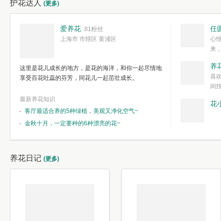
护花达人
(更多)
爱养花
任
81粉丝
上海市 市辖区 黄浦区
心
来
度。种一株简
养
这里是花儿成长的地方，是花的海洋，和你一起尽情地
简单愉快的心
喜
享受百花吐蕊的芬芳，同花儿一起茁壮成长。
我们自己复杂
间
最新养花知识
花
客厅最适合养的5种绿植，美观又净化空气~
金秋十月，一定要种的6种漂亮的花~
养花日记
(更多)