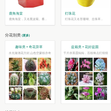
鹿角海棠
灯珠花
鹿角海棠，又名熏波菊。番...
灯珠花又名苔珊瑚、念珠草...
分花别类
(更多)
趣味类 • 奇花异草
盆栽类 • 花好盆圆
水光潋滟花方好,山色空蒙枝亦奇
千片赤英霞灿灿，百枝绛点灯煌煌