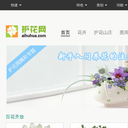
快捷
特色
类别
功能
首页
花卉
护花山庄
图
百花齐放