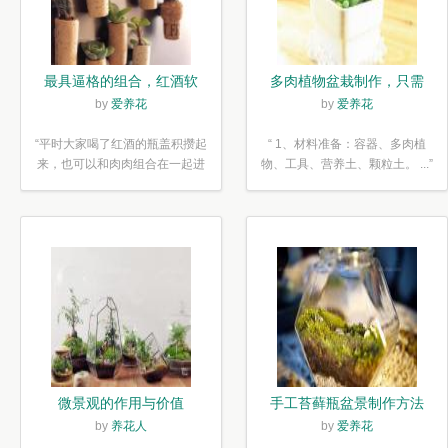
最具逼格的组合，红酒软
多肉植物盆栽制作，只需
木塞diy多肉植物盆栽
简单6步
by
爱养花
by
爱养花
“平时大家喝了红酒的瓶盖积攒起
“ 1、材料准备：容器、多肉植
来，也可以和肉肉组合在一起进
物、工具、营养土、颗粒土。 ...”
行废...”
微景观的作用与价值
手工苔藓瓶盆景制作方法
by
养花人
by
爱养花