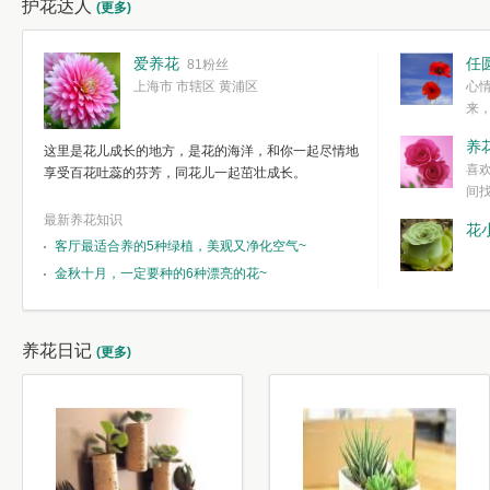
护花达人
(更多)
爱养花
任
81粉丝
上海市 市辖区 黄浦区
心
来
度。种一株简
养
这里是花儿成长的地方，是花的海洋，和你一起尽情地
简单愉快的心
喜
享受百花吐蕊的芬芳，同花儿一起茁壮成长。
我们自己复杂
间
最新养花知识
花
客厅最适合养的5种绿植，美观又净化空气~
金秋十月，一定要种的6种漂亮的花~
养花日记
(更多)