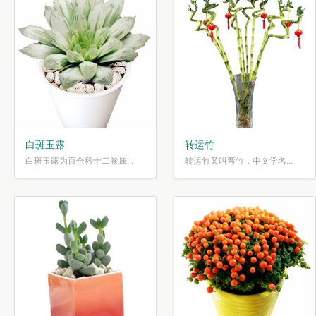
白斑玉露
转运竹
白斑玉露为百合科十二卷属...
转运竹又叫弯竹，中文学名...