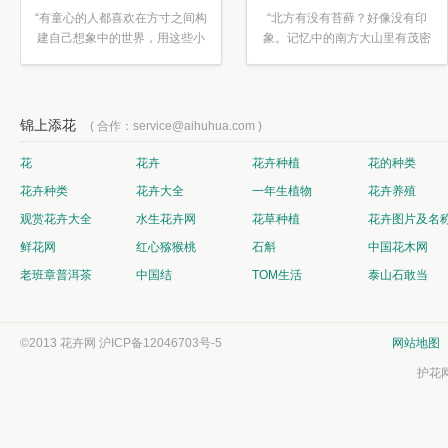
“有童心的人都喜欢在方寸之间构
“北方有没有苔藓？好像没有印
建自己想象中的世界，用这些小
象。记忆中的南方大山里有茂密
素材...”
的蕨类...”
锦上添花
( 合作：service@aihuhua.com )
花
花卉
花卉种植
花的种类
花卉种类
花卉大全
一年生植物
花卉养殖
观赏花卉大全
水生花卉网
花草种植
花卉图片及名
鲜花网
红心猕猴桃
石斛
中国花木网
老班章普洱茶
中国结
TOM生活
泰山石敢当
©2013 花卉网
沪ICP备12046703号-5
网站地图
护花网