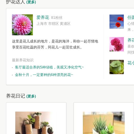
护花达人
(更多)
爱养花
任
81粉丝
上海市 市辖区 黄浦区
心
来
度。种一株简
养
这里是花儿成长的地方，是花的海洋，和你一起尽情地
简单愉快的心
喜
享受百花吐蕊的芬芳，同花儿一起茁壮成长。
我们自己复杂
间
最新养花知识
花
客厅最适合养的5种绿植，美观又净化空气~
金秋十月，一定要种的6种漂亮的花~
养花日记
(更多)