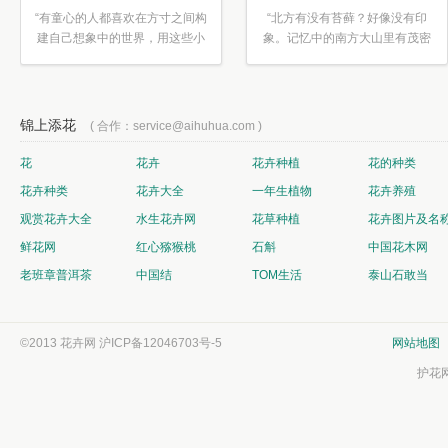
“有童心的人都喜欢在方寸之间构
“北方有没有苔藓？好像没有印
建自己想象中的世界，用这些小
象。记忆中的南方大山里有茂密
素材...”
的蕨类...”
锦上添花
( 合作：service@aihuhua.com )
花
花卉
花卉种植
花的种类
花卉种类
花卉大全
一年生植物
花卉养殖
观赏花卉大全
水生花卉网
花草种植
花卉图片及名
鲜花网
红心猕猴桃
石斛
中国花木网
老班章普洱茶
中国结
TOM生活
泰山石敢当
©2013 花卉网
沪ICP备12046703号-5
网站地图
护花网