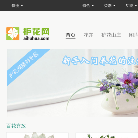
快捷
特色
类别
功能
首页
花卉
护花山庄
图
百花齐放