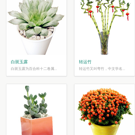
白斑玉露
转运竹
白斑玉露为百合科十二卷属...
转运竹又叫弯竹，中文学名...