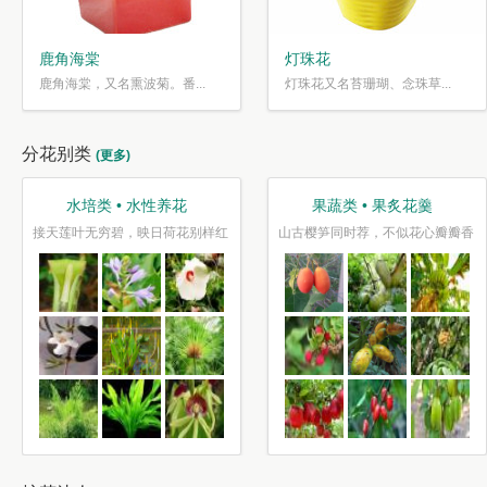
鹿角海棠
灯珠花
鹿角海棠，又名熏波菊。番...
灯珠花又名苔珊瑚、念珠草...
分花别类
(更多)
水培类 • 水性养花
果蔬类 • 果炙花羹
接天莲叶无穷碧，映日荷花别样红
山古樱笋同时荐，不似花心瓣瓣香