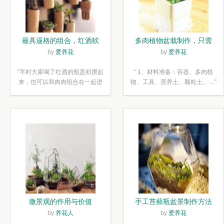
最具逼格的组合，红酒软
多肉植物盆栽制作，只需
木塞diy多肉植物盆栽
简单6步
by
爱养花
by
爱养花
“平时大家喝了红酒的瓶盖积攒起
“ 1、材料准备：容器、多肉植
来，也可以和肉肉组合在一起进
物、工具、营养土、颗粒土。 ...”
行废...”
微景观的作用与价值
手工苔藓瓶盆景制作方法
by
养花人
by
爱养花