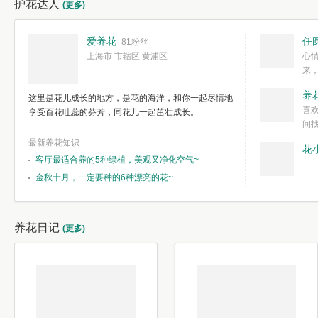
护花达人
(更多)
爱养花
任
81粉丝
上海市 市辖区 黄浦区
心
来
度。种一株简
养
这里是花儿成长的地方，是花的海洋，和你一起尽情地
简单愉快的心
喜
享受百花吐蕊的芬芳，同花儿一起茁壮成长。
我们自己复杂
间
最新养花知识
花
客厅最适合养的5种绿植，美观又净化空气~
金秋十月，一定要种的6种漂亮的花~
养花日记
(更多)