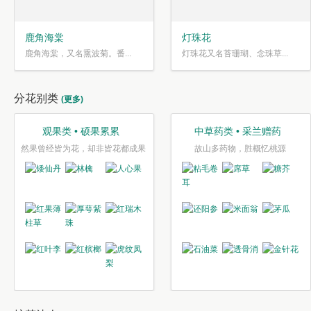
鹿角海棠
灯珠花
鹿角海棠，又名熏波菊。番...
灯珠花又名苔珊瑚、念珠草...
分花别类
(更多)
观果类 • 硕果累累
中草药类 • 采兰赠药
然果曾经皆为花，却非皆花都成果
故山多药物，胜概忆桃源