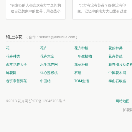
“有童心的人都喜欢在方寸之间构
“北方有没有苔藓？好像没有印
建自己想象中的世界，用这些小
象。记忆中的南方大山里有茂密
素材...”
的蕨类...”
锦上添花
( 合作：service@aihuhua.com )
花
花卉
花卉种植
花的种类
花卉种类
花卉大全
一年生植物
花卉养殖
观赏花卉大全
水生花卉网
花草种植
花卉图片及名
鲜花网
红心猕猴桃
石斛
中国花木网
老班章普洱茶
中国结
TOM生活
泰山石敢当
©2013 花卉网
沪ICP备12046703号-5
网站地图
护花网