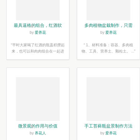
最具逼格的组合，红酒软
多肉植物盆栽制作，只需
木塞diy多肉植物盆栽
简单6步
by
爱养花
by
爱养花
“平时大家喝了红酒的瓶盖积攒起
“ 1、材料准备：容器、多肉植
来，也可以和肉肉组合在一起进
物、工具、营养土、颗粒土。 ...”
行废...”
微景观的作用与价值
手工苔藓瓶盆景制作方法
by
养花人
by
爱养花