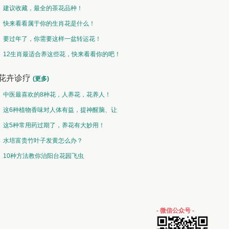
建议收藏，最全的茶花品种！
快来看看属于你的生肖花是什么！
要过年了，你需要这样一盆转运花！
12生肖最适合养这些花，快来看看你的吧！
花卉诊疗
(更多)
中医最喜欢的8种花，人养花，花养人！
这6种植物香味对人体有益，提神醒脑、让
你睡的香、身体棒。
这5种常用药过期了，养花有大妙用！
水培富贵竹叶子发黄怎么办？
10种方法教你治阳台花园飞虫
- 微信公众号 -