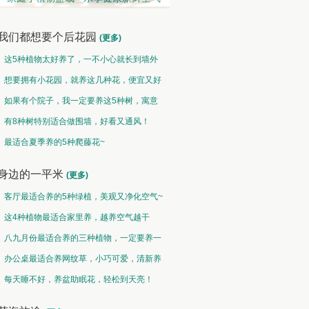
我们都想要个后花园
(更多)
这5种植物太好养了，一不小心就长到墙外
了~
想要拥有小花园，就养这几种花，便宜又好
养！
如果有个院子，我一定要养这5种树，寓意
特别好！
有8种树特别适合做围墙，好看又通风！
趣味类 • 奇花异草
盆栽类 • 花好盆圆
最适合夏季养的5种爬藤花~
水光潋滟花方好,山色空蒙枝亦奇
千片赤英霞灿灿，百枝绛点灯煌煌
身边的一平米
(更多)
客厅最适合养的5种绿植，美观又净化空气~
这4种植物最适合家里养，越养空气越干
净！
八九月份最适合养的三种植物，一定要养一
盆呀~
办公桌最适合养网纹草，小巧可爱，清新养
眼！
每天睡不好，养盆助眠花，轻松到天亮！