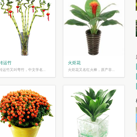
转运竹
火炬花
转运竹又叫弯竹，中文学名...
火炬花又名红火棒，原产非...