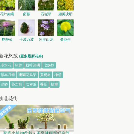
花叶如意
卤蕨
石碱草
翅荚决明
蛇鞭菊
千波万波
阿里山龙
蔓花生
胆
新花怒放
(更多最新花卉)
冷水花
绿萝
粉叶决明
七姊妹
藤本月季
珊瑚花凤梨
黄杨树
橄榄
冰娇
莽吉柿
哈密瓜
香瓜
槟榔
柳巷花街
家庭小植物盆栽 - 乐享健康新鲜空气