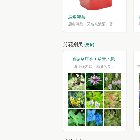
鹿角海棠
鹿角海棠，又名熏波菊。番...
分花别类
(更多)
芳香类 • 香气袭人
水培类 • 水性养花
花如锦叶如盖，芳香自送摇清籁
接天莲叶无穷碧，映日荷花别样红