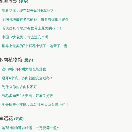
花海旅途
(更多)
想看花海，现在就开始种这5种花！
全国各地最有名气的花，快看看你那里是什
么花儿！
听说这10个地方有世界上最美的花市！
中国12大花海，你去过几个呢
世界上最美的7个鲜花小镇子，这辈子一定
要去一次！
多肉植物馆
(更多)
这6种多肉不晒太阳也能爆盆！
避开4个坑，多肉就能安全过冬！
为什么你的多肉长不好！
号称多肉界4大美肉，好看又好养！
学会这些小技能，观音莲三天两头冒小芽！
幸运花
(更多)
这7种植物可以转运，一定要养一盆~