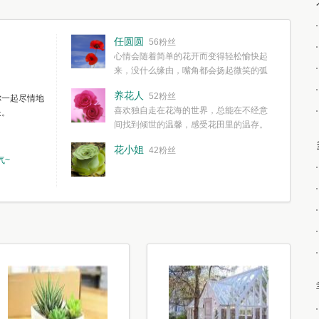
任圆圆
56粉丝
心情会随着简单的花开而变得轻松愉快起
来，没什么缘由，嘴角都会扬起微笑的弧
度。种一株简单的花，欣赏一种简单的美，拥有一种
养花人
52粉丝
你一起尽情地
简单愉快的心情，这些都不需要想得太多，其实都是
喜欢独自走在花海的世界，总能在不经意
长。
我们自己复杂了生活和心境。
间找到倾世的温馨，感受花田里的温存。
花小姐
42粉丝
气~