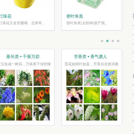
灯珠花
密叶朱蕉
灯珠花又名苔珊瑚、念珠草...
密叶朱蕉(太阳神)原产我...
果蔬类 • 果炙花羹
观叶类 • 枝繁叶茂
山古樱笋同时荐，不似花心瓣瓣香
停车坐爱枫林晚，霜叶红于二月花