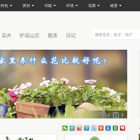
特色
类别
功能
环境
花期
难度
花卉
护花山庄
图库
日记
1
2
3