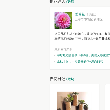
护花达人
(更多)
爱养花
81粉丝
上海市 市辖区 黄浦区
这里是花儿成长的地方，是花的海洋，和
享受百花吐蕊的芬芳，同花儿一起茁壮成
最新养花知识
客厅最适合养的5种绿植，美观又净化空
金秋十月，一定要种的6种漂亮的花~
养花日记
(更多)