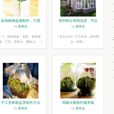
多肉植物盆栽制作，只需
有外阳台有阳光房，可以
简单6步
露养！为了肉肉，任性又
by
爱养花
by
爱养花
如何
“ 1、材料准备：容器、多肉植
“ 首先介绍一下大环境，有外阳
物、工具、营养土、颗粒土。 ...”
台，有阳...”
手工苔藓瓶盆景制作方法
用罐头瓶制作微景观
by
爱养花
by
爱养花