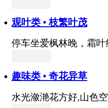
观叶类 • 枝繁叶茂
停车坐爱枫林晚，霜叶
趣味类 • 奇花异草
水光潋滟花方好,山色