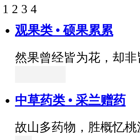
1
2
3
4
观果类 • 硕果累累
然果曾经皆为花，却非
中草药类 • 采兰赠药
故山多药物，胜概忆桃