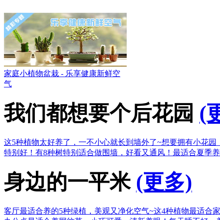
家庭小植物盆栽 - 乐享健康新鲜空
气
我们都想要个后花园
(
这5种植物太好养了，一不小心就长到墙外了~
想要拥有小花园
特别好！
有8种树特别适合做围墙，好看又通风！
最适合夏季养
身边的一平米
(更多)
客厅最适合养的5种绿植，美观又净化空气~
这4种植物最适合