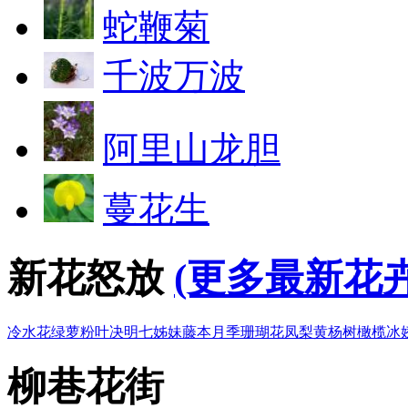
蛇鞭菊
千波万波
阿里山龙胆
蔓花生
新花怒放
(更多最新花卉
冷水花
绿萝
粉叶决明
七姊妹
藤本月季
珊瑚花凤梨
黄杨树
橄榄
冰
柳巷花街