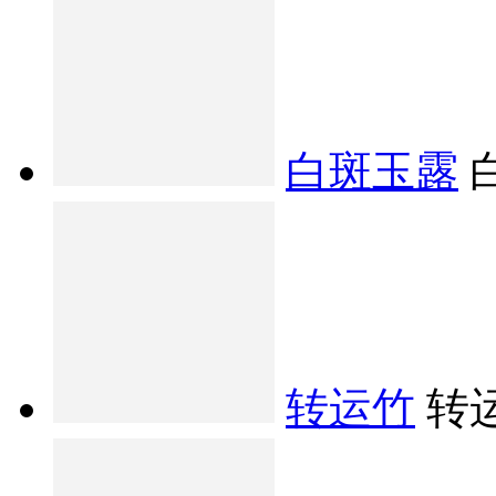
白斑玉露
转运竹
转