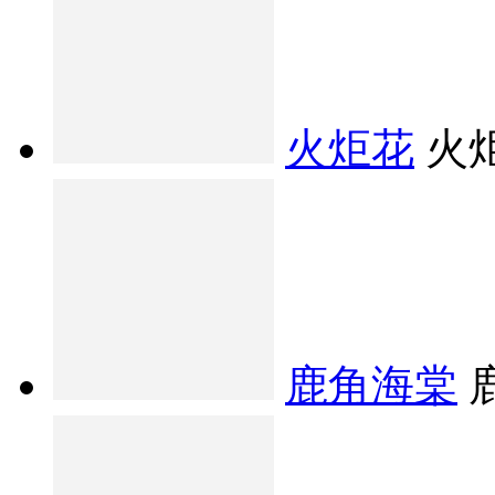
火炬花
火
鹿角海棠