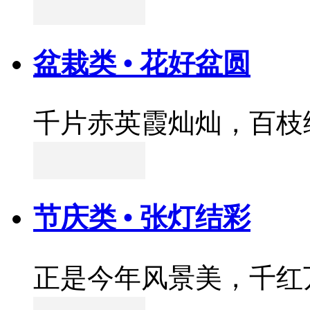
盆栽类 • 花好盆圆
千片赤英霞灿灿，百枝
节庆类 • 张灯结彩
正是今年风景美，千红