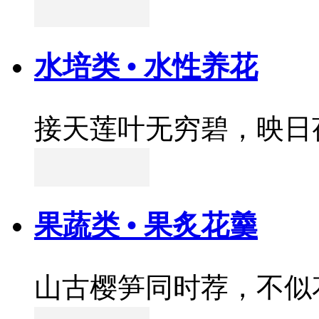
水培类 • 水性养花
接天莲叶无穷碧，映日
果蔬类 • 果炙花羹
山古樱笋同时荐，不似