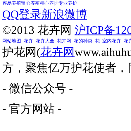
容易养殖
留心养殖
精心养护
专业养护
QQ登录
新浪微博
©2013 花卉网
沪ICP备120
网站地图
·
花卉
·
花卉大全
·
花卉网
·
花的种类
·
花
·
室内花卉
·
花
护花网(
花卉网
www.aih
方，聚焦亿万护花使者，
- 微信公众号 -
- 官方网站 -