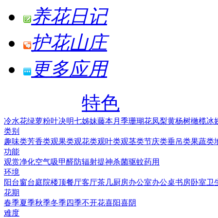
养花日记
护花山庄
更多应用
特色
冷水花
绿萝
粉叶决明
七姊妹
藤本月季
珊瑚花凤梨
黄杨树
橄榄
冰
类别
趣味类
芳香类
观果类
观花类
观叶类
观茎类
节庆类
垂吊类
果蔬类
功能
观赏
净化空气
吸甲醛
防辐射
提神
杀菌
驱蚊
药用
环境
阳台
窗台
庭院
楼顶
餐厅
客厅
茶几
厨房
办公室
办公桌
书房
卧室
卫
花期
春季
夏季
秋季
冬季
四季
不开花
喜阳
喜阴
难度