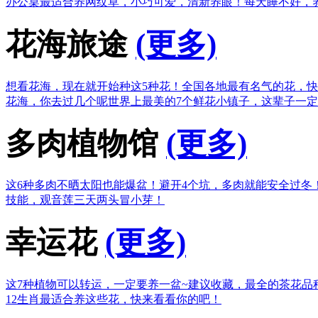
办公桌最适合养网纹草，小巧可爱，清新养眼！
每天睡不好，
花海旅途
(更多)
想看花海，现在就开始种这5种花！
全国各地最有名气的花，快
花海，你去过几个呢
世界上最美的7个鲜花小镇子，这辈子一
多肉植物馆
(更多)
这6种多肉不晒太阳也能爆盆！
避开4个坑，多肉就能安全过冬
技能，观音莲三天两头冒小芽！
幸运花
(更多)
这7种植物可以转运，一定要养一盆~
建议收藏，最全的茶花品
12生肖最适合养这些花，快来看看你的吧！