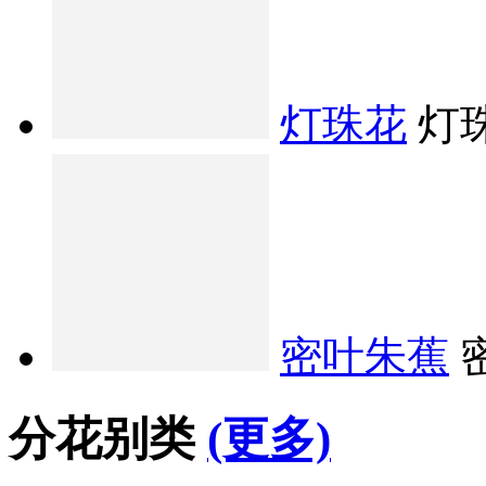
灯珠花
灯
密叶朱蕉
分花别类
(更多)