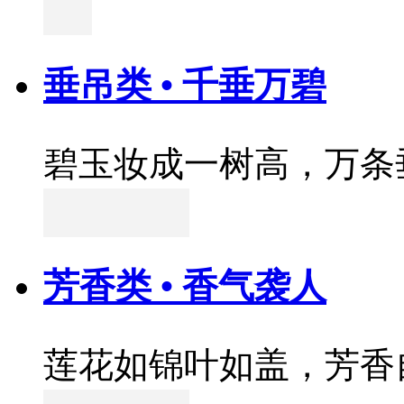
垂吊类 • 千垂万碧
碧玉妆成一树高，万条
芳香类 • 香气袭人
莲花如锦叶如盖，芳香