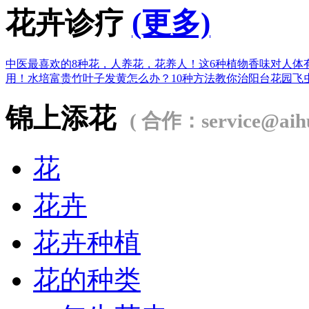
花卉诊疗
(更多)
中医最喜欢的8种花，人养花，花养人！
这6种植物香味对人体
用！
水培富贵竹叶子发黄怎么办？
10种方法教你治阳台花园飞
锦上添花
( 合作：service@aihu
花
花卉
花卉种植
花的种类