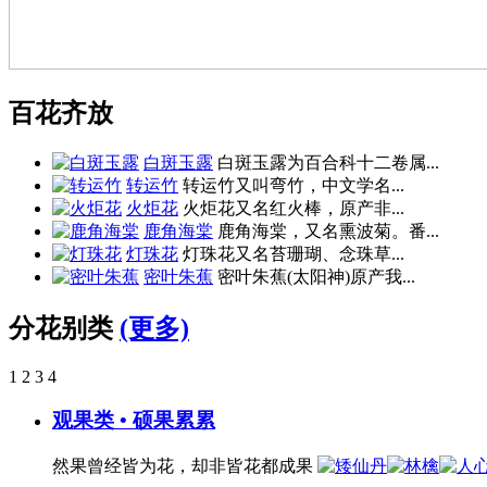
百花齐放
白斑玉露
白斑玉露为百合科十二卷属...
转运竹
转运竹又叫弯竹，中文学名...
火炬花
火炬花又名红火棒，原产非...
鹿角海棠
鹿角海棠，又名熏波菊。番...
灯珠花
灯珠花又名苔珊瑚、念珠草...
密叶朱蕉
密叶朱蕉(太阳神)原产我...
分花别类
(更多)
1
2
3
4
观果类 • 硕果累累
然果曾经皆为花，却非皆花都成果