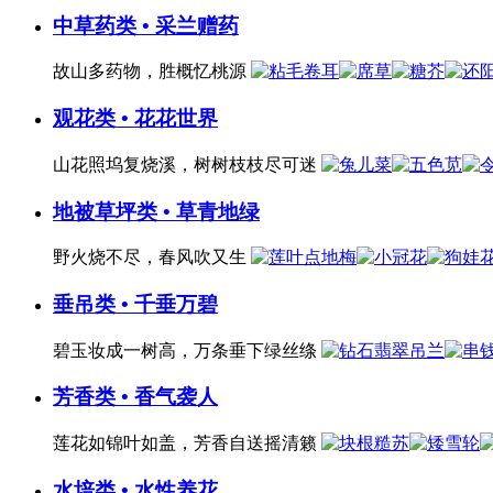
中草药类 • 采兰赠药
故山多药物，胜概忆桃源
观花类 • 花花世界
山花照坞复烧溪，树树枝枝尽可迷
地被草坪类 • 草青地绿
野火烧不尽，春风吹又生
垂吊类 • 千垂万碧
碧玉妆成一树高，万条垂下绿丝绦
芳香类 • 香气袭人
莲花如锦叶如盖，芳香自送摇清籁
水培类 • 水性养花