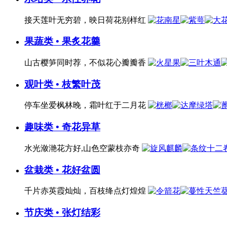
接天莲叶无穷碧，映日荷花别样红
果蔬类 • 果炙花羹
山古樱笋同时荐，不似花心瓣瓣香
观叶类 • 枝繁叶茂
停车坐爱枫林晚，霜叶红于二月花
趣味类 • 奇花异草
水光潋滟花方好,山色空蒙枝亦奇
盆栽类 • 花好盆圆
千片赤英霞灿灿，百枝绛点灯煌煌
节庆类 • 张灯结彩