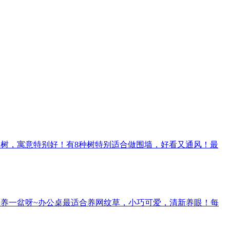
种树，寓意特别好！
有8种树特别适合做围墙，好看又通风！
最
养一盆呀~
办公桌最适合养网纹草，小巧可爱，清新养眼！
每