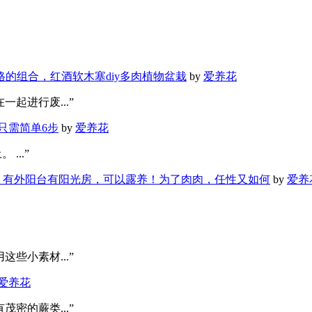
格的组合，红酒软木塞diy多肉植物盆栽
by
爱养花
起进行废...”
只需简单6步
by
爱养花
...”
有外阳台有阳光房，可以露养！为了肉肉，任性又如何
by
爱养
些小素材...”
爱养花
密的蕨类...”