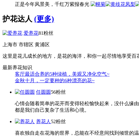
正是今年风景美，千红万紫报春光
护花达人
(更多)
爱养花
81粉丝
上海市 市辖区 黄浦区
这里是花儿成长的地方，是花的海洋，和你一起尽情地享受百
最新养花知识
客厅最适合养的5种绿植，美观又净化空气~
金秋十月，一定要种的6种漂亮的花~
任圆圆
56粉丝
心情会随着简单的花开而变得轻松愉快起来，没什么缘由
都是我们自己复杂了生活和心境。
养花人
52粉丝
喜欢独自走在花海的世界，总能在不经意间找到倾世的温