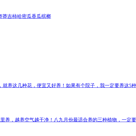
娇
莽吉柿
哈密瓜
香瓜
槟榔
，就养这几种花，便宜又好养！
如果有个院子，我一定要养这5
家里养，越养空气越干净！
八九月份最适合养的三种植物，一定要