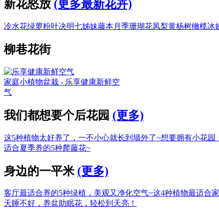
新花怒放
(更多最新花卉)
冷水花
绿萝
粉叶决明
七姊妹
藤本月季
珊瑚花凤梨
黄杨树
橄榄
冰
柳巷花街
家庭小植物盆栽 - 乐享健康新鲜空
气
我们都想要个后花园
(更多)
这5种植物太好养了，一不小心就长到墙外了~
想要拥有小花园
适合夏季养的5种爬藤花~
身边的一平米
(更多)
客厅最适合养的5种绿植，美观又净化空气~
这4种植物最适合
天睡不好，养盆助眠花，轻松到天亮！