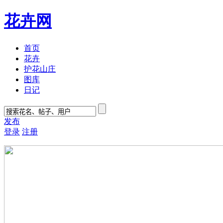
花卉网
首页
花卉
护花山庄
图库
日记
发布
登录
注册