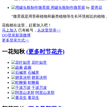
用罐头瓶制作微景观
by
爱养花
“微景观是用苔藓植物和蕨类植物等生长环境相近的植物，搭
花痴都在这里，赶紧加入吧！
马上加入
已有账号，
从这里登录>>
QQ登录
新浪微博
更多登录方式>>
一花知秋
(更多时节花卉)
花叶如意
卤蕨
石碱草
翅荚决明
蛇鞭菊
千波万波
阿里山龙胆
蔓花生