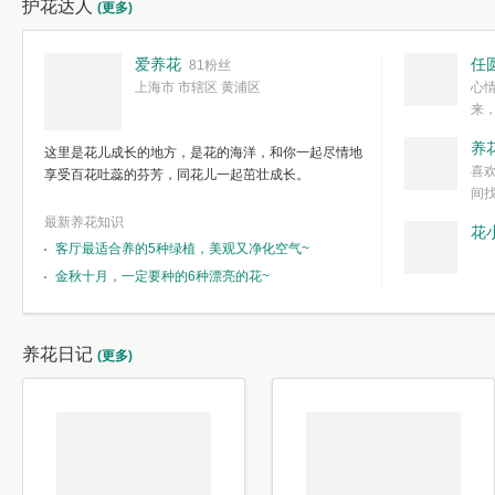
护花达人
(更多)
爱养花
任
81粉丝
上海市 市辖区 黄浦区
心
来
度。种一株简
养
这里是花儿成长的地方，是花的海洋，和你一起尽情地
简单愉快的心
喜
享受百花吐蕊的芬芳，同花儿一起茁壮成长。
我们自己复杂
间
最新养花知识
花
客厅最适合养的5种绿植，美观又净化空气~
金秋十月，一定要种的6种漂亮的花~
养花日记
(更多)