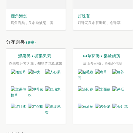
鹿角海棠
灯珠花
鹿角海棠，又名熏波菊。番...
灯珠花又名苔珊瑚、念珠草...
分花别类
(更多)
观果类 • 硕果累累
中草药类 • 采兰赠药
然果曾经皆为花，却非皆花都成果
故山多药物，胜概忆桃源