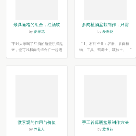
最具逼格的组合，红酒软
多肉植物盆栽制作，只需
木塞diy多肉植物盆栽
简单6步
by
爱养花
by
爱养花
“平时大家喝了红酒的瓶盖积攒起
“ 1、材料准备：容器、多肉植
来，也可以和肉肉组合在一起进
物、工具、营养土、颗粒土。 ...”
行废...”
微景观的作用与价值
手工苔藓瓶盆景制作方法
by
养花人
by
爱养花