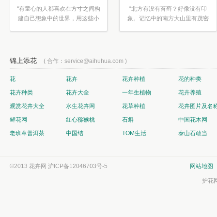
“有童心的人都喜欢在方寸之间构
“北方有没有苔藓？好像没有印
建自己想象中的世界，用这些小
象。记忆中的南方大山里有茂密
素材...”
的蕨类...”
锦上添花
( 合作：service@aihuhua.com )
花
花卉
花卉种植
花的种类
花卉种类
花卉大全
一年生植物
花卉养殖
观赏花卉大全
水生花卉网
花草种植
花卉图片及名
鲜花网
红心猕猴桃
石斛
中国花木网
老班章普洱茶
中国结
TOM生活
泰山石敢当
©2013 花卉网
沪ICP备12046703号-5
网站地图
护花网