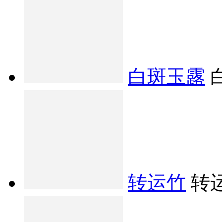
白斑玉露
转运竹
转