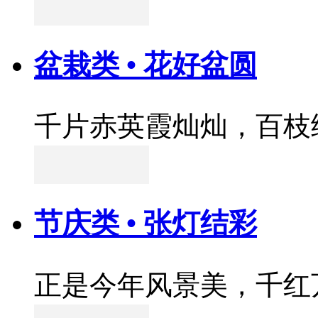
盆栽类 • 花好盆圆
千片赤英霞灿灿，百枝
节庆类 • 张灯结彩
正是今年风景美，千红