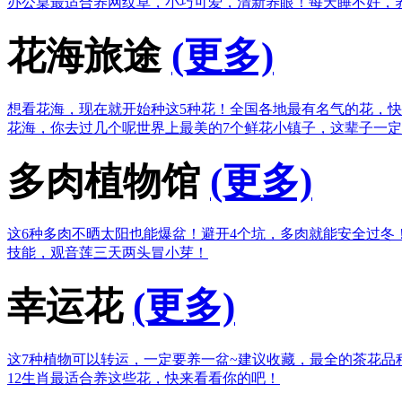
办公桌最适合养网纹草，小巧可爱，清新养眼！
每天睡不好，
花海旅途
(更多)
想看花海，现在就开始种这5种花！
全国各地最有名气的花，快
花海，你去过几个呢
世界上最美的7个鲜花小镇子，这辈子一
多肉植物馆
(更多)
这6种多肉不晒太阳也能爆盆！
避开4个坑，多肉就能安全过冬
技能，观音莲三天两头冒小芽！
幸运花
(更多)
这7种植物可以转运，一定要养一盆~
建议收藏，最全的茶花品
12生肖最适合养这些花，快来看看你的吧！