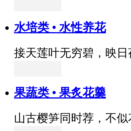
水培类 • 水性养花
接天莲叶无穷碧，映日
果蔬类 • 果炙花羹
山古樱笋同时荐，不似