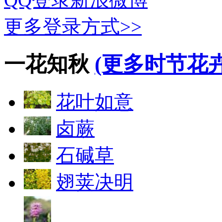
更多登录方式>>
一花知秋
(更多时节花卉
花叶如意
卤蕨
石碱草
翅荚决明