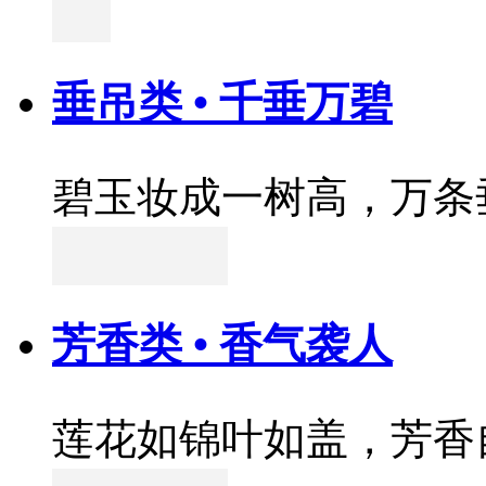
垂吊类 • 千垂万碧
碧玉妆成一树高，万条
芳香类 • 香气袭人
莲花如锦叶如盖，芳香