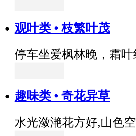
观叶类 • 枝繁叶茂
停车坐爱枫林晚，霜叶
趣味类 • 奇花异草
水光潋滟花方好,山色