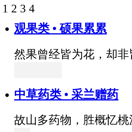
1
2
3
4
观果类 • 硕果累累
然果曾经皆为花，却非
中草药类 • 采兰赠药
故山多药物，胜概忆桃