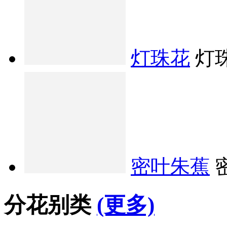
灯珠花
灯
密叶朱蕉
分花别类
(更多)