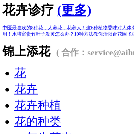
花卉诊疗
(更多)
中医最喜欢的8种花，人养花，花养人！
这6种植物香味对人体
用！
水培富贵竹叶子发黄怎么办？
10种方法教你治阳台花园飞
锦上添花
( 合作：service@aihu
花
花卉
花卉种植
花的种类