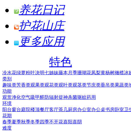
养花日记
护花山庄
更多应用
特色
冷水花
绿萝
粉叶决明
七姊妹
藤本月季
珊瑚花凤梨
黄杨树
橄榄
冰
类别
趣味类
芳香类
观果类
观花类
观叶类
观茎类
节庆类
垂吊类
果蔬类
功能
观赏
净化空气
吸甲醛
防辐射
提神
杀菌
驱蚊
药用
环境
阳台
窗台
庭院
楼顶
餐厅
客厅
茶几
厨房
办公室
办公桌
书房
卧室
卫
花期
春季
夏季
秋季
冬季
四季
不开花
喜阳
喜阴
难度