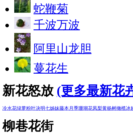
蛇鞭菊
千波万波
阿里山龙胆
蔓花生
新花怒放
(更多最新花卉
冷水花
绿萝
粉叶决明
七姊妹
藤本月季
珊瑚花凤梨
黄杨树
橄榄
冰
柳巷花街