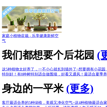
家庭小植物盆栽 - 乐享健康新鲜空
气
我们都想要个后花园
(
这5种植物太好养了，一不小心就长到墙外了~
想要拥有小花园
特别好！
有8种树特别适合做围墙，好看又通风！
最适合夏季养
身边的一平米
(更多)
客厅最适合养的5种绿植，美观又净化空气~
这4种植物最适合