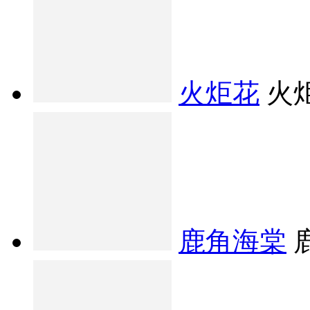
火炬花
火
鹿角海棠