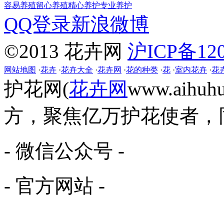
容易养殖
留心养殖
精心养护
专业养护
QQ登录
新浪微博
©2013 花卉网
沪ICP备120
网站地图
·
花卉
·
花卉大全
·
花卉网
·
花的种类
·
花
·
室内花卉
·
花
护花网(
花卉网
www.aih
方，聚焦亿万护花使者，
- 微信公众号 -
- 官方网站 -