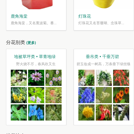
鹿角海棠
灯珠花
鹿角海棠，又名熏波菊。番...
灯珠花又名苔珊瑚、念珠草...
分花别类
(更多)
地被草坪类 • 草青地绿
垂吊类 • 千垂万碧
野火烧不尽，春风吹又生
碧玉妆成一树高，万条垂下绿丝绦