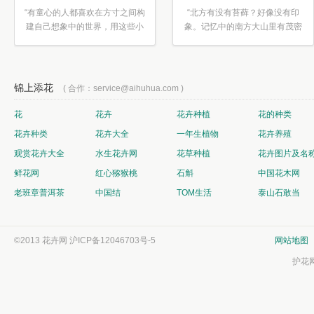
“有童心的人都喜欢在方寸之间构
“北方有没有苔藓？好像没有印
建自己想象中的世界，用这些小
象。记忆中的南方大山里有茂密
素材...”
的蕨类...”
锦上添花
( 合作：service@aihuhua.com )
花
花卉
花卉种植
花的种类
花卉种类
花卉大全
一年生植物
花卉养殖
观赏花卉大全
水生花卉网
花草种植
花卉图片及名
鲜花网
红心猕猴桃
石斛
中国花木网
老班章普洱茶
中国结
TOM生活
泰山石敢当
©2013 花卉网
沪ICP备12046703号-5
网站地图
护花网