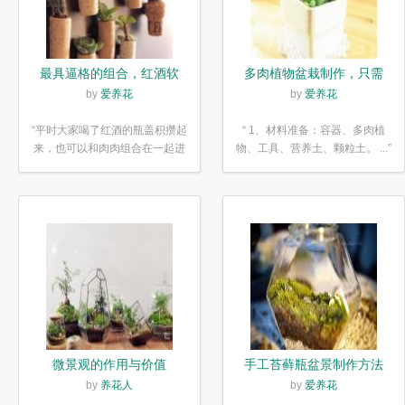
最具逼格的组合，红酒软
多肉植物盆栽制作，只需
木塞diy多肉植物盆栽
简单6步
by
爱养花
by
爱养花
“平时大家喝了红酒的瓶盖积攒起
“ 1、材料准备：容器、多肉植
来，也可以和肉肉组合在一起进
物、工具、营养土、颗粒土。 ...”
行废...”
微景观的作用与价值
手工苔藓瓶盆景制作方法
by
养花人
by
爱养花