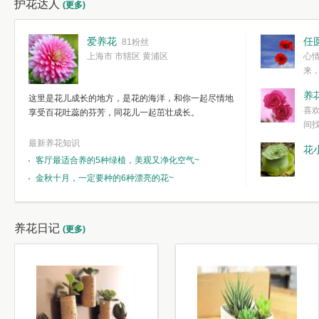
护花达人
(更多)
爱养花
任
81粉丝
上海市 市辖区 黄浦区
心
来
度。种一株简
养
这里是花儿成长的地方，是花的海洋，和你一起尽情地
简单愉快的心
喜
享受百花吐蕊的芬芳，同花儿一起茁壮成长。
我们自己复杂
间
最新养花知识
花
客厅最适合养的5种绿植，美观又净化空气~
金秋十月，一定要种的6种漂亮的花~
养花日记
(更多)