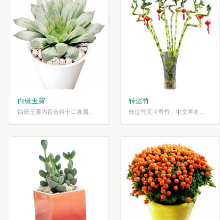
白斑玉露
转运竹
白斑玉露为百合科十二卷属...
转运竹又叫弯竹，中文学名...