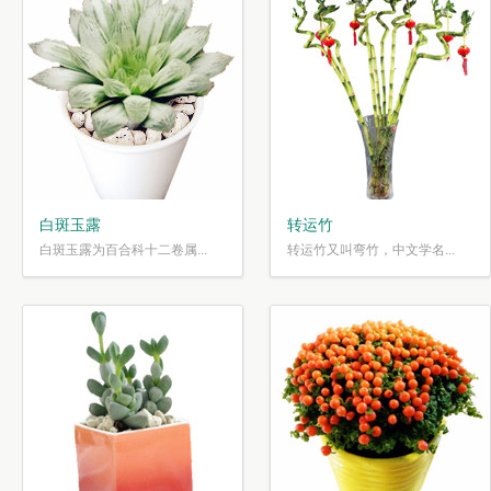
白斑玉露
转运竹
白斑玉露为百合科十二卷属...
转运竹又叫弯竹，中文学名...