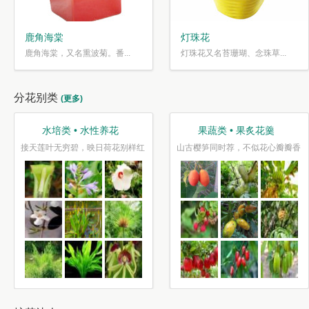
鹿角海棠
灯珠花
鹿角海棠，又名熏波菊。番...
灯珠花又名苔珊瑚、念珠草...
分花别类
(更多)
水培类 • 水性养花
果蔬类 • 果炙花羹
接天莲叶无穷碧，映日荷花别样红
山古樱笋同时荐，不似花心瓣瓣香