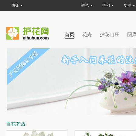
快捷
特色
类别
功能
首页
花卉
护花山庄
图
百花齐放