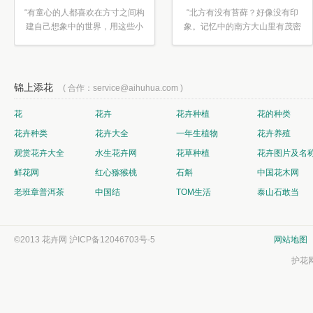
“有童心的人都喜欢在方寸之间构
“北方有没有苔藓？好像没有印
建自己想象中的世界，用这些小
象。记忆中的南方大山里有茂密
素材...”
的蕨类...”
锦上添花
( 合作：service@aihuhua.com )
花
花卉
花卉种植
花的种类
花卉种类
花卉大全
一年生植物
花卉养殖
观赏花卉大全
水生花卉网
花草种植
花卉图片及名
鲜花网
红心猕猴桃
石斛
中国花木网
老班章普洱茶
中国结
TOM生活
泰山石敢当
©2013 花卉网
沪ICP备12046703号-5
网站地图
护花网