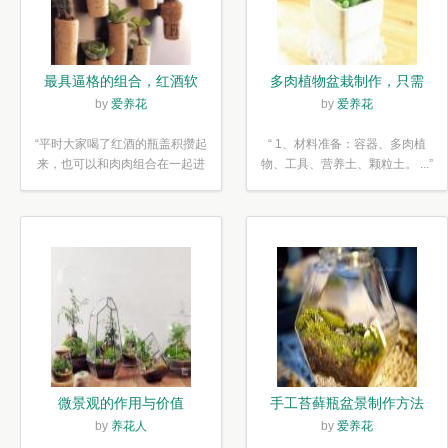
最具逼格的组合，红酒软
多肉植物盆栽制作，只需
木塞diy多肉植物盆栽
简单6步
by
爱养花
by
爱养花
“平时大家喝了红酒的瓶盖积攒起
“ 1、材料准备：容器、多肉植
来，也可以和肉肉组合在一起进
物、工具、营养土、颗粒土。 ...”
行废...”
微景观的作用与价值
手工苔藓瓶盆景制作方法
by
养花人
by
爱养花