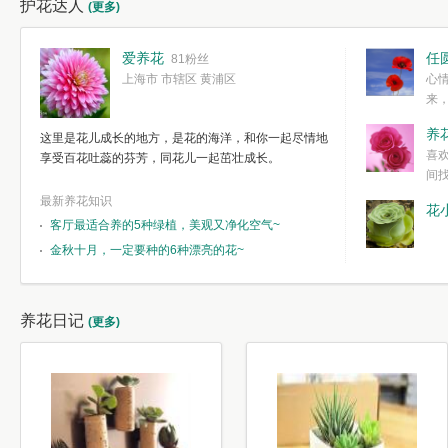
护花达人
(更多)
爱养花
任
81粉丝
上海市 市辖区 黄浦区
心
来
度。种一株简
养
这里是花儿成长的地方，是花的海洋，和你一起尽情地
简单愉快的心
喜
享受百花吐蕊的芬芳，同花儿一起茁壮成长。
我们自己复杂
间
最新养花知识
花
客厅最适合养的5种绿植，美观又净化空气~
金秋十月，一定要种的6种漂亮的花~
养花日记
(更多)