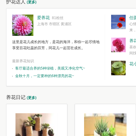
护花达人
(更多)
爱养花
任
81粉丝
上海市 市辖区 黄浦区
心
来
度。种一株简
养
这里是花儿成长的地方，是花的海洋，和你一起尽情地
简单愉快的心
喜
享受百花吐蕊的芬芳，同花儿一起茁壮成长。
我们自己复杂
间
最新养花知识
花
客厅最适合养的5种绿植，美观又净化空气~
金秋十月，一定要种的6种漂亮的花~
养花日记
(更多)