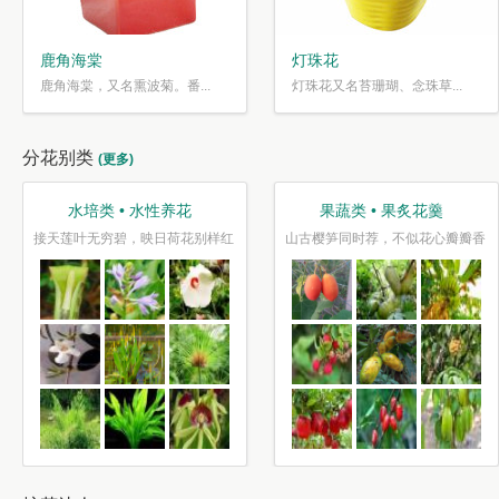
鹿角海棠
灯珠花
鹿角海棠，又名熏波菊。番...
灯珠花又名苔珊瑚、念珠草...
分花别类
(更多)
水培类 • 水性养花
果蔬类 • 果炙花羹
接天莲叶无穷碧，映日荷花别样红
山古樱笋同时荐，不似花心瓣瓣香