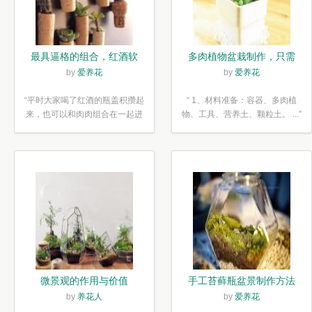
最具逼格的组合，红酒软
多肉植物盆栽制作，只需
木塞diy多肉植物盆栽
简单6步
by
爱养花
by
爱养花
“平时大家喝了红酒的瓶盖积攒起
“ 1、材料准备：容器、多肉植
来，也可以和肉肉组合在一起进
物、工具、营养土、颗粒土。 ...”
行废...”
微景观的作用与价值
手工苔藓瓶盆景制作方法
by
养花人
by
爱养花