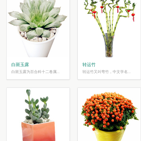
白斑玉露
转运竹
白斑玉露为百合科十二卷属...
转运竹又叫弯竹，中文学名...