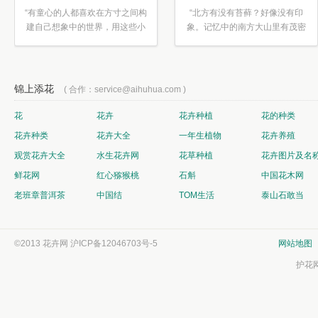
“有童心的人都喜欢在方寸之间构
“北方有没有苔藓？好像没有印
建自己想象中的世界，用这些小
象。记忆中的南方大山里有茂密
素材...”
的蕨类...”
锦上添花
( 合作：service@aihuhua.com )
花
花卉
花卉种植
花的种类
花卉种类
花卉大全
一年生植物
花卉养殖
观赏花卉大全
水生花卉网
花草种植
花卉图片及名
鲜花网
红心猕猴桃
石斛
中国花木网
老班章普洱茶
中国结
TOM生活
泰山石敢当
©2013 花卉网
沪ICP备12046703号-5
网站地图
护花网