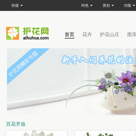
快捷
特色
类别
功能
首页
花卉
护花山庄
图
百花齐放