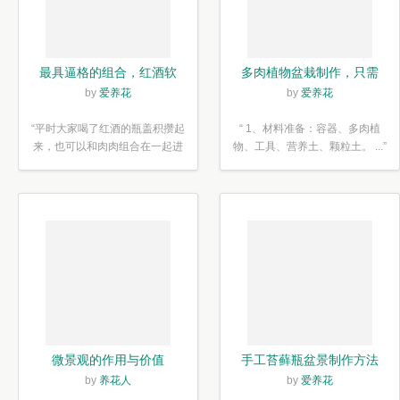
最具逼格的组合，红酒软
多肉植物盆栽制作，只需
木塞diy多肉植物盆栽
简单6步
by
爱养花
by
爱养花
“平时大家喝了红酒的瓶盖积攒起
“ 1、材料准备：容器、多肉植
来，也可以和肉肉组合在一起进
物、工具、营养土、颗粒土。 ...”
行废...”
微景观的作用与价值
手工苔藓瓶盆景制作方法
by
养花人
by
爱养花