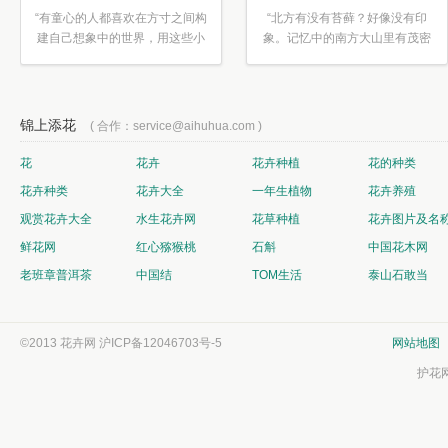
“有童心的人都喜欢在方寸之间构
“北方有没有苔藓？好像没有印
建自己想象中的世界，用这些小
象。记忆中的南方大山里有茂密
素材...”
的蕨类...”
锦上添花
( 合作：service@aihuhua.com )
花
花卉
花卉种植
花的种类
花卉种类
花卉大全
一年生植物
花卉养殖
观赏花卉大全
水生花卉网
花草种植
花卉图片及名
鲜花网
红心猕猴桃
石斛
中国花木网
老班章普洱茶
中国结
TOM生活
泰山石敢当
©2013 花卉网
沪ICP备12046703号-5
网站地图
护花网