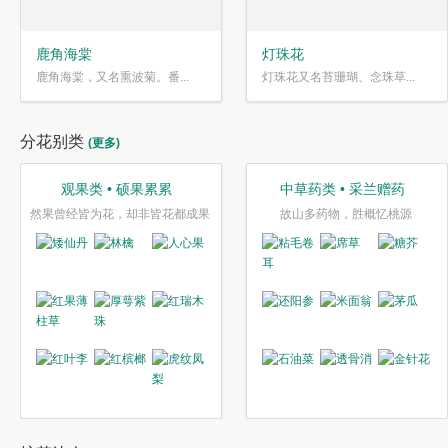
鹿角海棠
灯珠花
鹿角海棠，又名熏波菊。番...
灯珠花又名苔珊瑚、念珠草...
分花别类
(更多)
观果类 • 硕果累累
中草药类 • 采兰赠药
然果曾经皆为花，却非皆花都成果
故山多药物，胜概忆桃源