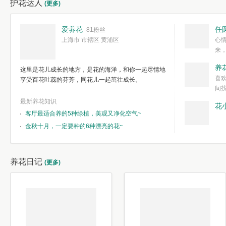
护花达人
(更多)
爱养花
任
81粉丝
上海市 市辖区 黄浦区
心
来
度。种一株简
养
这里是花儿成长的地方，是花的海洋，和你一起尽情地
简单愉快的心
喜
享受百花吐蕊的芬芳，同花儿一起茁壮成长。
我们自己复杂
间
最新养花知识
花
客厅最适合养的5种绿植，美观又净化空气~
金秋十月，一定要种的6种漂亮的花~
养花日记
(更多)