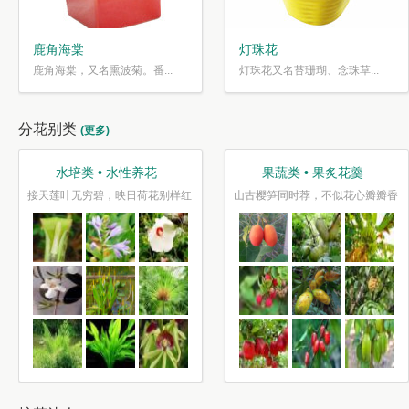
鹿角海棠
灯珠花
鹿角海棠，又名熏波菊。番...
灯珠花又名苔珊瑚、念珠草...
分花别类
(更多)
水培类 • 水性养花
果蔬类 • 果炙花羹
接天莲叶无穷碧，映日荷花别样红
山古樱笋同时荐，不似花心瓣瓣香