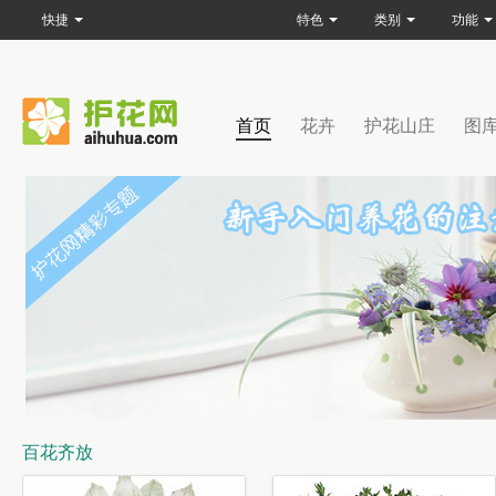
快捷
特色
类别
功能
首页
花卉
护花山庄
图
百花齐放