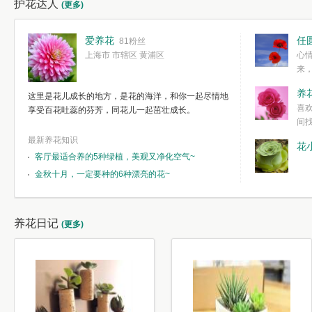
护花达人
(更多)
爱养花
任
81粉丝
上海市 市辖区 黄浦区
心
来
度。种一株简
养
这里是花儿成长的地方，是花的海洋，和你一起尽情地
简单愉快的心
喜
享受百花吐蕊的芬芳，同花儿一起茁壮成长。
我们自己复杂
间
最新养花知识
花
客厅最适合养的5种绿植，美观又净化空气~
金秋十月，一定要种的6种漂亮的花~
养花日记
(更多)