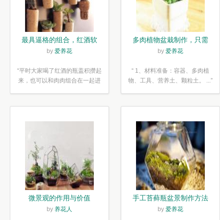
最具逼格的组合，红酒软
多肉植物盆栽制作，只需
木塞diy多肉植物盆栽
简单6步
by
爱养花
by
爱养花
“平时大家喝了红酒的瓶盖积攒起
“ 1、材料准备：容器、多肉植
来，也可以和肉肉组合在一起进
物、工具、营养土、颗粒土。 ...”
行废...”
微景观的作用与价值
手工苔藓瓶盆景制作方法
by
养花人
by
爱养花