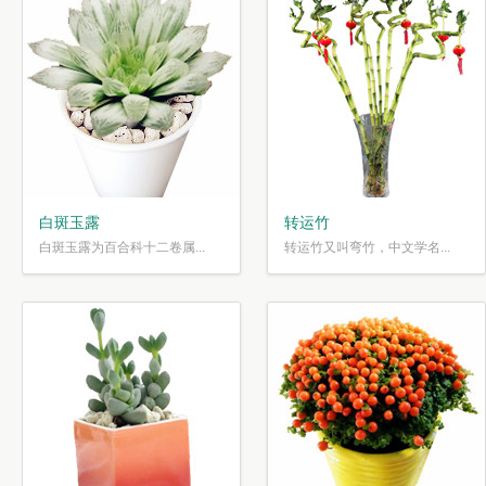
白斑玉露
转运竹
白斑玉露为百合科十二卷属...
转运竹又叫弯竹，中文学名...