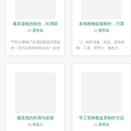
最具逼格的组合，红酒软
多肉植物盆栽制作，只需
木塞diy多肉植物盆栽
简单6步
by
爱养花
by
爱养花
“平时大家喝了红酒的瓶盖积攒起
“ 1、材料准备：容器、多肉植
来，也可以和肉肉组合在一起进
物、工具、营养土、颗粒土。 ...”
行废...”
微景观的作用与价值
手工苔藓瓶盆景制作方法
by
养花人
by
爱养花