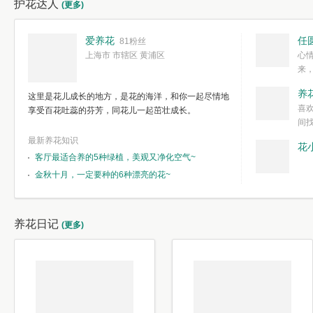
护花达人
(更多)
爱养花
任
81粉丝
上海市 市辖区 黄浦区
心
来
度。种一株简
养
这里是花儿成长的地方，是花的海洋，和你一起尽情地
简单愉快的心
喜
享受百花吐蕊的芬芳，同花儿一起茁壮成长。
我们自己复杂
间
最新养花知识
花
客厅最适合养的5种绿植，美观又净化空气~
金秋十月，一定要种的6种漂亮的花~
养花日记
(更多)