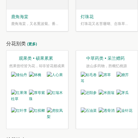
鹿角海棠
灯珠花
鹿角海棠，又名熏波菊。番...
灯珠花又名苔珊瑚、念珠草...
分花别类
(更多)
观果类 • 硕果累累
中草药类 • 采兰赠药
然果曾经皆为花，却非皆花都成果
故山多药物，胜概忆桃源