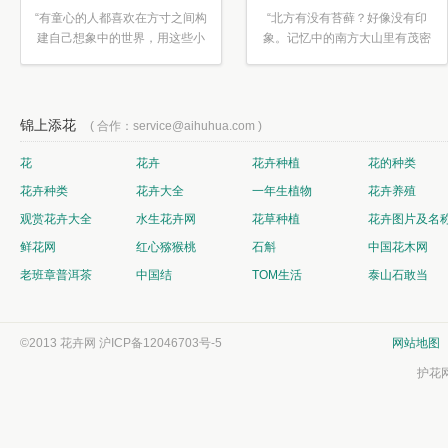
“有童心的人都喜欢在方寸之间构
“北方有没有苔藓？好像没有印
建自己想象中的世界，用这些小
象。记忆中的南方大山里有茂密
素材...”
的蕨类...”
锦上添花
( 合作：service@aihuhua.com )
花
花卉
花卉种植
花的种类
花卉种类
花卉大全
一年生植物
花卉养殖
观赏花卉大全
水生花卉网
花草种植
花卉图片及名
鲜花网
红心猕猴桃
石斛
中国花木网
老班章普洱茶
中国结
TOM生活
泰山石敢当
©2013 花卉网
沪ICP备12046703号-5
网站地图
护花网