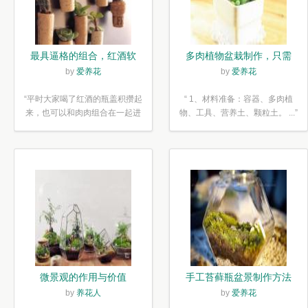
最具逼格的组合，红酒软
多肉植物盆栽制作，只需
木塞diy多肉植物盆栽
简单6步
by
爱养花
by
爱养花
“平时大家喝了红酒的瓶盖积攒起
“ 1、材料准备：容器、多肉植
来，也可以和肉肉组合在一起进
物、工具、营养土、颗粒土。 ...”
行废...”
微景观的作用与价值
手工苔藓瓶盆景制作方法
by
养花人
by
爱养花