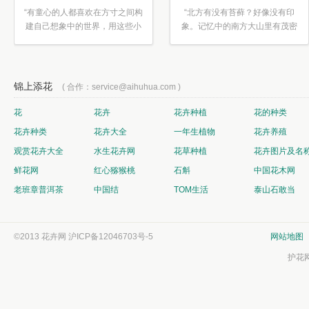
“有童心的人都喜欢在方寸之间构
“北方有没有苔藓？好像没有印
建自己想象中的世界，用这些小
象。记忆中的南方大山里有茂密
素材...”
的蕨类...”
锦上添花
( 合作：service@aihuhua.com )
花
花卉
花卉种植
花的种类
花卉种类
花卉大全
一年生植物
花卉养殖
观赏花卉大全
水生花卉网
花草种植
花卉图片及名
鲜花网
红心猕猴桃
石斛
中国花木网
老班章普洱茶
中国结
TOM生活
泰山石敢当
©2013 花卉网
沪ICP备12046703号-5
网站地图
护花网