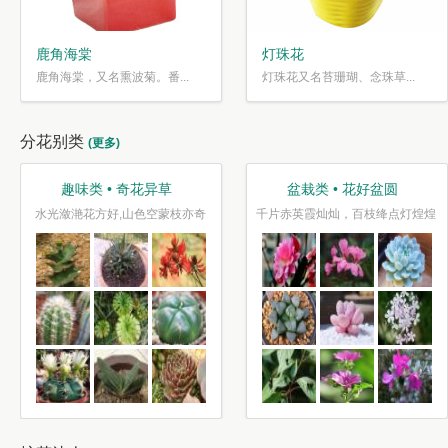
鹿角海棠
灯珠花
鹿角海棠，又名熏波菊。番...
灯珠花又名苔珊瑚、念珠草...
分花别类
(更多)
趣味类 • 奇花异草
盆栽类 • 花好盆圆
水光潋滟花方好,山色空蒙枝亦奇
千片赤英霞灿灿，百枝绛点灯煌煌