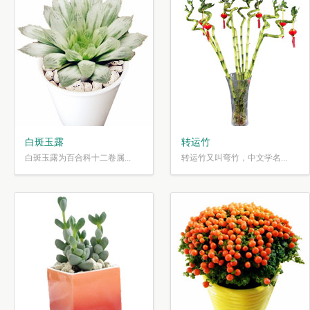
白斑玉露
转运竹
白斑玉露为百合科十二卷属...
转运竹又叫弯竹，中文学名...