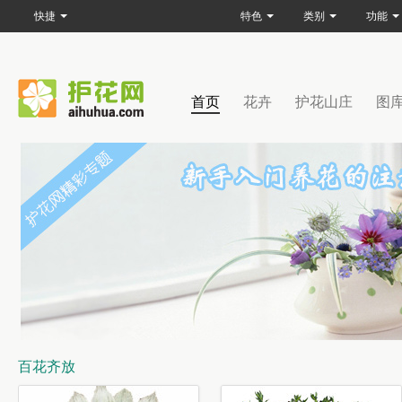
快捷
特色
类别
功能
首页
花卉
护花山庄
图
百花齐放