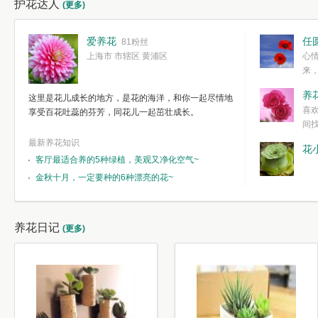
护花达人
(更多)
爱养花
任
81粉丝
上海市 市辖区 黄浦区
心
来
度。种一株简
养
这里是花儿成长的地方，是花的海洋，和你一起尽情地
简单愉快的心
喜
享受百花吐蕊的芬芳，同花儿一起茁壮成长。
我们自己复杂
间
最新养花知识
花
客厅最适合养的5种绿植，美观又净化空气~
金秋十月，一定要种的6种漂亮的花~
养花日记
(更多)