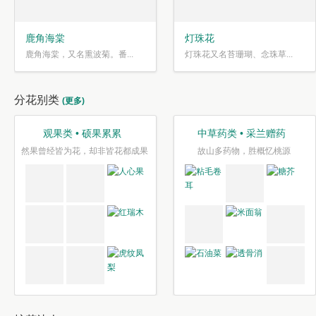
鹿角海棠
灯珠花
鹿角海棠，又名熏波菊。番...
灯珠花又名苔珊瑚、念珠草...
分花别类
(更多)
观果类 • 硕果累累
中草药类 • 采兰赠药
然果曾经皆为花，却非皆花都成果
故山多药物，胜概忆桃源