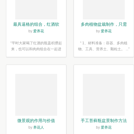
最具逼格的组合，红酒软
多肉植物盆栽制作，只需
木塞diy多肉植物盆栽
简单6步
by
爱养花
by
爱养花
“平时大家喝了红酒的瓶盖积攒起
“ 1、材料准备：容器、多肉植
来，也可以和肉肉组合在一起进
物、工具、营养土、颗粒土。 ...”
行废...”
微景观的作用与价值
手工苔藓瓶盆景制作方法
by
养花人
by
爱养花