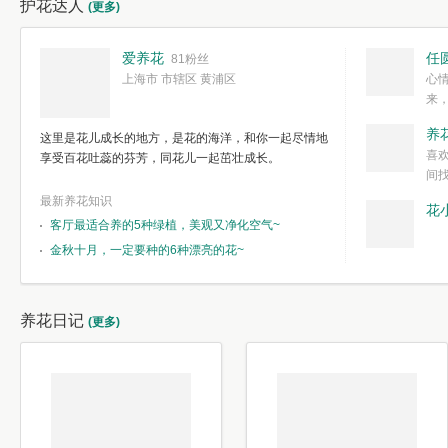
护花达人
(更多)
爱养花
任
81粉丝
上海市 市辖区 黄浦区
心
来
度。种一株简
养
这里是花儿成长的地方，是花的海洋，和你一起尽情地
简单愉快的心
喜
享受百花吐蕊的芬芳，同花儿一起茁壮成长。
我们自己复杂
间
最新养花知识
花
客厅最适合养的5种绿植，美观又净化空气~
金秋十月，一定要种的6种漂亮的花~
养花日记
(更多)