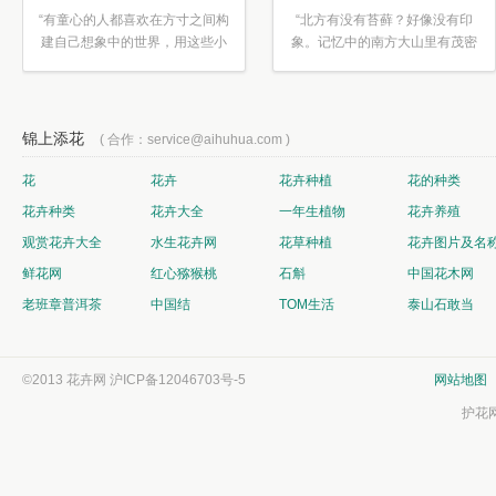
“有童心的人都喜欢在方寸之间构
“北方有没有苔藓？好像没有印
建自己想象中的世界，用这些小
象。记忆中的南方大山里有茂密
素材...”
的蕨类...”
锦上添花
( 合作：service@aihuhua.com )
花
花卉
花卉种植
花的种类
花卉种类
花卉大全
一年生植物
花卉养殖
观赏花卉大全
水生花卉网
花草种植
花卉图片及名
鲜花网
红心猕猴桃
石斛
中国花木网
老班章普洱茶
中国结
TOM生活
泰山石敢当
©2013 花卉网
沪ICP备12046703号-5
网站地图
护花网