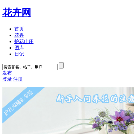
花卉网
首页
花卉
护花山庄
图库
日记
发布
登录
注册