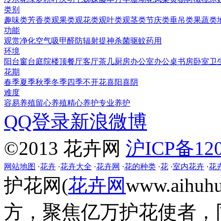
类别
趣味类
芳香类
观果类
观花类
观叶类
观茎类
节庆类
垂吊类
果蔬类
功能
观赏
净化空气
吸甲醛
防辐射
提神
杀菌
驱蚊
药用
环境
阳台
窗台
庭院
楼顶
餐厅
客厅
茶几
厨房
办公室
办公桌
书房
卧室
卫
花期
春季
夏季
秋季
冬季
四季
不开花
喜阳
喜阴
难度
容易养殖
留心养殖
精心养护
专业养护
QQ登录
新浪微博
©2013 花卉网
沪ICP备120
网站地图
·
花卉
·
花卉大全
·
花卉网
·
花的种类
·
花
·
室内花卉
·
花
护花网(
花卉网
www.aih
方，聚焦亿万护花使者，