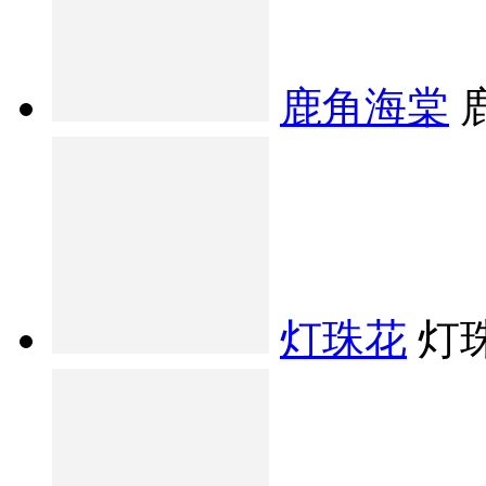
鹿角海棠
灯珠花
灯