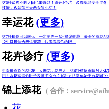
这6种多肉不晒太阳也能爆盆！
避开4个坑，多肉就能安全过冬
技能，观音莲三天两头冒小芽！
幸运花
(更多)
这7种植物可以转运，一定要养一盆~
建议收藏，最全的茶花品
12生肖最适合养这些花，快来看看你的吧！
花卉诊疗
(更多)
中医最喜欢的8种花，人养花，花养人！
这6种植物香味对人体
用！
水培富贵竹叶子发黄怎么办？
10种方法教你治阳台花园飞
锦上添花
( 合作：service@aihu
花