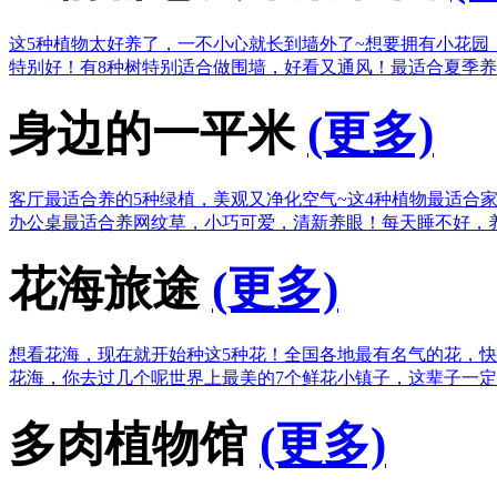
这5种植物太好养了，一不小心就长到墙外了~
想要拥有小花园
特别好！
有8种树特别适合做围墙，好看又通风！
最适合夏季养
身边的一平米
(更多)
客厅最适合养的5种绿植，美观又净化空气~
这4种植物最适合
办公桌最适合养网纹草，小巧可爱，清新养眼！
每天睡不好，
花海旅途
(更多)
想看花海，现在就开始种这5种花！
全国各地最有名气的花，快
花海，你去过几个呢
世界上最美的7个鲜花小镇子，这辈子一
多肉植物馆
(更多)