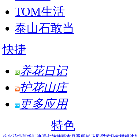
TOM生活
泰山石敢当
快捷
养花日记
护花山庄
更多应用
特色
冷水花
绿萝
粉叶决明
七姊妹
藤本月季
珊瑚花凤梨
黄杨树
橄榄
冰