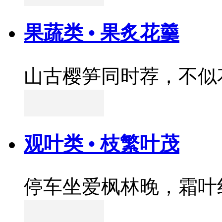
果蔬类 • 果炙花羹
山古樱笋同时荐，不似
观叶类 • 枝繁叶茂
停车坐爱枫林晚，霜叶