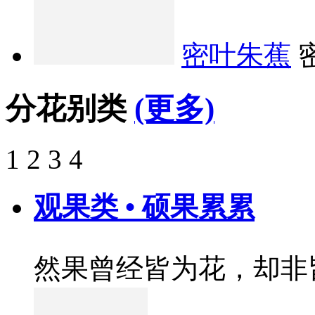
密叶朱蕉
分花别类
(更多)
1
2
3
4
观果类 • 硕果累累
然果曾经皆为花，却非