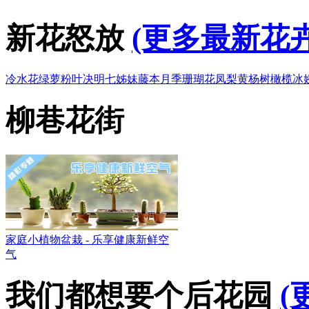
新花怒放
(更多最新花卉
冷水花
绿萝
粉叶决明
七姊妹
藤本月季
珊瑚花凤梨
黄杨树
橄榄
冰
柳巷花街
家庭小植物盆栽 - 乐享健康新鲜空
气
我们都想要个后花园
(