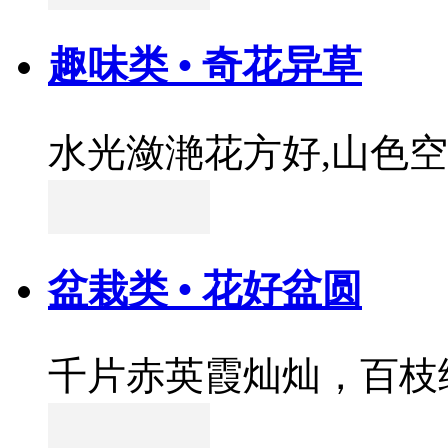
趣味类 • 奇花异草
水光潋滟花方好,山色
盆栽类 • 花好盆圆
千片赤英霞灿灿，百枝