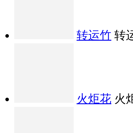
转运竹
转
火炬花
火