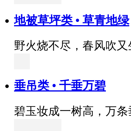
地被草坪类 • 草青地绿
野火烧不尽，春风吹又
垂吊类 • 千垂万碧
碧玉妆成一树高，万条