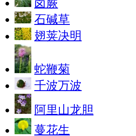
卤蕨
石碱草
翅荚决明
蛇鞭菊
千波万波
阿里山龙胆
蔓花生